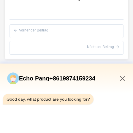
Vorheriger Beitrag
Nächster Beitrag
Schnelle Verbindungen
Echo Pang+8619874159234
Zu Hause
2:12 PM
Produkte
Good day, what product are you looking for?
Über Uns
Werksbesichtigung
Qualitätskontrolle
Kontakt Mit Uns
Neuigkeiten