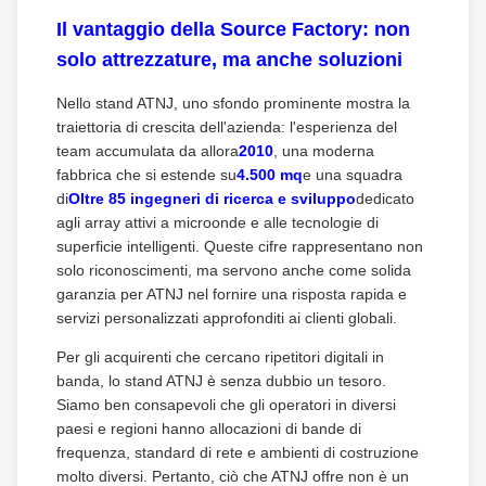
Il vantaggio della Source Factory: non
solo attrezzature, ma anche soluzioni
Nello stand ATNJ, uno sfondo prominente mostra la
traiettoria di crescita dell'azienda: l'esperienza del
team accumulata da allora
2010
, una moderna
fabbrica che si estende su
4.500 mq
e una squadra
di
Oltre 85 ingegneri di ricerca e sviluppo
dedicato
agli array attivi a microonde e alle tecnologie di
superficie intelligenti. Queste cifre rappresentano non
solo riconoscimenti, ma servono anche come solida
garanzia per ATNJ nel fornire una risposta rapida e
servizi personalizzati approfonditi ai clienti globali.
Per gli acquirenti che cercano ripetitori digitali in
banda, lo stand ATNJ è senza dubbio un tesoro.
Siamo ben consapevoli che gli operatori in diversi
paesi e regioni hanno allocazioni di bande di
frequenza, standard di rete e ambienti di costruzione
molto diversi. Pertanto, ciò che ATNJ offre non è un