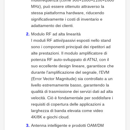
multifrequenza (come 900+1800+2100+2600
MHz), può essere ottenuto attraverso la
stessa piattaforma hardware, riducendo
significativamente i costi di inventario e
adattamento dei clienti.
Modulo RF ad alta linearità
I moduli RF attivi/passivi esposti nello stand
sono i componenti principali dei ripetitori ad
alte prestazioni. Il modulo amplificatore di
potenza RF auto-sviluppato di ATNJ, con il
suo eccellente design lineare, garantisce che
durante l'amplificazione del segnale, l'EVM
(Error Vector Magnitude) sia controllato a un
livello estremamente basso, garantendo la
qualità di trasmissione dei servizi dati ad alta
velocità. Ciò è fondamentale per soddisfare i
requisiti di copertura delle applicazioni a
larghezza di banda elevata come video
4K/8K e giochi cloud.
Antenna intelligente e prodotti OAM/DM