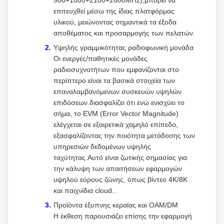
900+1800+2100+2600MHz),μπορεί να
επιτευχθεί μέσω της ίδιας πλατφόρμας
υλικού, μειώνοντας σημαντικά τα έξοδα
αποθέματος και προσαρμογής των πελατών.
Υψηλής γραμμικότητας ραδιοφωνική μονάδα
Οι ενεργές/παθητικές μονάδες
ραδιοσυχνοτήτων που εμφανίζονται στο
περίπτερο είναι τα βασικά στοιχεία των
επαναλαμβανόμενων συσκευών υψηλών
επιδόσεων.διασφαλίζει ότι ενώ ενισχύει το
σήμα, το EVM (Error Vector Magnitude)
ελέγχεται σε εξαιρετικά χαμηλό επίπεδο,
εξασφαλίζοντας την ποιότητα μετάδοσης των
υπηρεσιών δεδομένων υψηλής
ταχύτητας.Αυτό είναι ζωτικής σημασίας για
την κάλυψη των απαιτήσεων εφαρμογών
υψηλού εύρους ζώνης, όπως βίντεο 4K/8K
και παιχνίδια cloud..
Προϊόντα έξυπνης κεραίας και OAM/DM
Η έκθεση παρουσιάζει επίσης την εφαρμογή