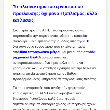
Το πλεονέκτημα του εργοστασίου
προέλευσης: όχι μόνο εξοπλισμός, αλλά
και λύσεις
Στο περίπτερο της ATNJ, ένα προφανές φόντο
παρουσιάζει την πορεία ανάπτυξης της εταιρείας: η
συσσωρευμένη εμπειρία της ομάδας από την
2010
,
ένα σύγχρονο εργοστάσιο που εκτείνεται πάνω
από
4500 τετραγωνικά μέτρα
, και μια ομάδα από
85+
μηχανικοί Ε&Α
Οι αριθμοί αυτοί δεν
αντιπροσωπεύουν μόνο τιμές,αλλά επίσης να
χρησιμεύσει ως μια σταθερή εγγύηση για την ATNJ να
παρέχει ταχεία ανταπόκριση και σε βάθος
προσαρμοσμένες υπηρεσίες σε παγκόσμιους πελάτες.
Για τους αγοραστές που αναζητούν ψηφιακούς
επαναλήπτες, το ATNJ είναι αναμφίβολα ένας
θησαυρός.Γνωρίζουμε καλά ότι οι φορείς
εκμετάλλευσης σε διάφορες χώρες και περιοχές έχουν
πολύ διαφορετικές κατανομές ζώνης συχνοτήτωνΩς εκ