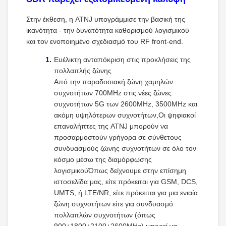
Στην έκθεση, η ATNJ υπογράμμισε την βασική της
ικανότητα - την δυνατότητα καθορισμού λογισμικού
και τον ενοποιημένο σχεδιασμό του RF front-end.
Ευέλικτη ανταπόκριση στις προκλήσεις της
πολλαπλής ζώνης
Από την παραδοσιακή ζώνη χαμηλών
συχνοτήτων 700MHz στις νέες ζώνες
συχνοτήτων 5G των 2600MHz, 3500MHz και
ακόμη υψηλότερων συχνοτήτων,Οι ψηφιακοί
επαναλήπτες της ATNJ μπορούν να
προσαρμοστούν γρήγορα σε σύνθετους
συνδυασμούς ζώνης συχνοτήτων σε όλο τον
κόσμο μέσω της διαμόρφωσης
λογισμικούΌπως δείχνουμε στην επίσημη
ιστοσελίδα μας, είτε πρόκειται για GSM, DCS,
UMTS, ή LTE/NR, είτε πρόκειται για μια ενιαία
ζώνη συχνοτήτων είτε για συνδυασμό
πολλαπλών συχνοτήτων (όπως