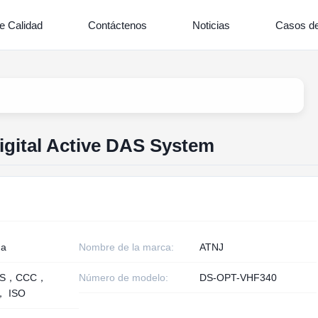
e Calidad
Contáctenos
Noticias
Casos de
gital Active DAS System
na
Nombre de la marca:
ATNJ
HS，CCC，
Número de modelo:
DS-OPT-VHF340
， ISO