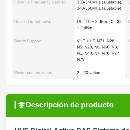
380MHz Frequency Range::
338-340MHz (ajustable)/
D
348-350MHz (ajustable)
Device Output power:
UL: -10 ± 2 dBm, DL: 33
R
± 2 dBm
Bands Support:
VHF, UHF, N71, N28,
N
N5, N20, N8, N66, N3,
N1, N40, N7, N78, N77,
N79
Power customization:
2---20 vatios
Descripción de producto