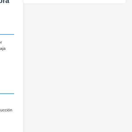
bra
or
aja
ducción