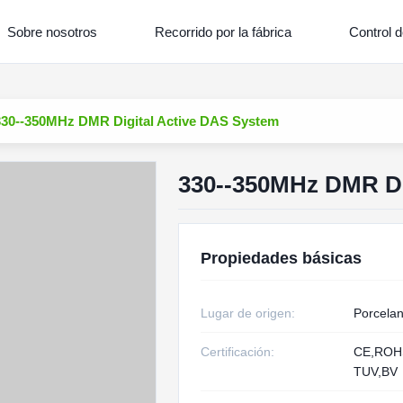
Sobre nosotros
Recorrido por la fábrica
Control d
330--350MHz DMR Digital Active DAS System
330--350MHz DMR Di
Propiedades básicas
Lugar de origen:
Porcela
Certificación:
CE,RO
TUV,BV