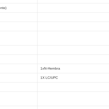
ente)
1xN-Hembra
1X LC/UPC