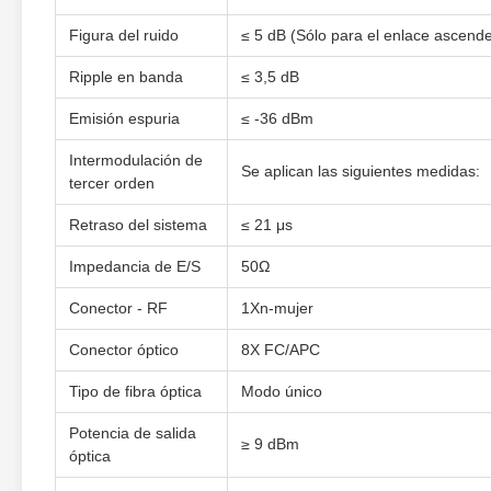
Figura del ruido
≤ 5 dB (Sólo para el enlace ascend
Ripple en banda
≤ 3,5 dB
Emisión espuria
≤ -36 dBm
Intermodulación de
Se aplican las siguientes medidas:
tercer orden
Retraso del sistema
≤ 21 μs
Impedancia de E/S
50Ω
Conector - RF
1Xn-mujer
Conector óptico
8X FC/APC
Tipo de fibra óptica
Modo único
Potencia de salida
≥ 9 dBm
óptica