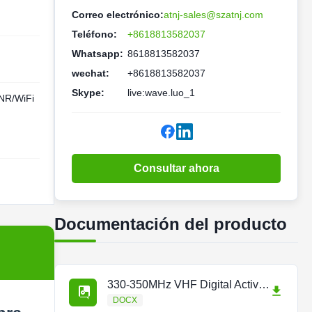
Correo electrónico:
atnj-sales@szatnj.com
Teléfono:
+8618813582037
Whatsapp:
8618813582037
wechat:
+8618813582037
Skype:
live:wave.luo_1
R/WiFi
Consultar ahora
Documentación del producto
330-350MHz VHF Digital Active DAS.docx
DOCX