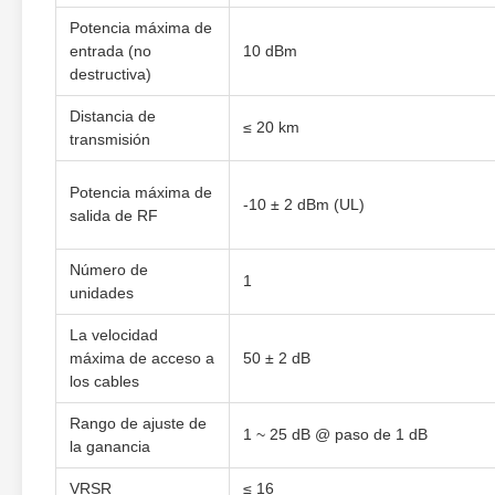
Potencia máxima de
entrada (no
10 dBm
destructiva)
Distancia de
≤ 20 km
transmisión
Potencia máxima de
-10 ± 2 dBm (UL)
salida de RF
Número de
1
unidades
La velocidad
máxima de acceso a
50 ± 2 dB
los cables
Rango de ajuste de
1 ~ 25 dB @ paso de 1 dB
la ganancia
VRSR
≤ 16