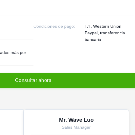
Condiciones de pago:
T/T, Western Union,
Paypal, transferencia
bancaria
dades más por
C
o
n
s
u
l
t
a
r
a
h
o
r
a
Mr. Wave Luo
Sales Manager