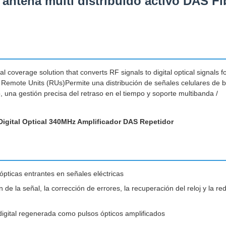
antena multi distribuido activo DAS Fi
l coverage solution that converts RF signals to digital optical signals f
 Remote Units (RUs)Permite una distribución de señales celulares de b
, una gestión precisa del retraso en el tiempo y soporte multibanda /
 Digital Optical 340MHz Amplificador DAS Repetidor
ópticas entrantes en señales eléctricas
 de la señal, la corrección de errores, la recuperación del reloj y la re
digital regenerada como pulsos ópticos amplificados