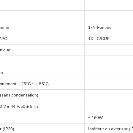
emme
1xN-Femme
APC
1X LC/CUP
nique
m
Bm
nnement : -25°C ~ + 55°C
(sans condensation)
0 V ± 44 V/50 ± 5 Hz
≤ 160W
r (IP20)
Intérieur ou extérieur (