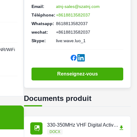
Email:
atnj-sales@szatnj.com
Téléphone:
+8618813582037
Whatsapp:
8618813582037
wechat:
+8618813582037
Skype:
live:wave.luo_1
R/WiFi
Renseignez-vous
Documents produit
330-350MHz VHF Digital Active DAS.docx
DOCX