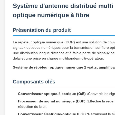
Système d'antenne distribué mult
optique numérique à fibre
Présentation du produit
Le répéteur optique numérique (DOR) est une solution de couver
signaux optiques numériques pour la transmission sur fibre opti
une distribution longue distance et à faible perte de signaux 
délai et une prise en charge multibande/multi-opérateur.
Système de répéteur optique numérique 2 watts, amplifi
Composants clés
Convertisseur optique-électrique (O/E) :
Convertit les si
Processeur de signal numérique (DSP) :
Effectue la régén
réduction du bruit
Convertisseur électrique-optique (E/O) :
Retransmet le s