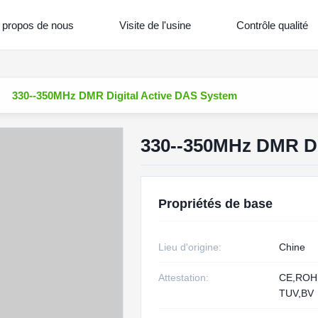
 propos de nous
Visite de l'usine
Contrôle qualité
330--350MHz DMR Digital Active DAS System
330--350MHz DMR Di
Propriétés de base
Lieu d'origine:
Chine
Attestation:
CE,RO
TUV,BV