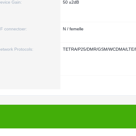
evice Gain:
50 ±2dB
F connectoer:
N / femelle
etwork Protocols:
TETRA/P25/DMR/GSM/WCDMA/LTE/N