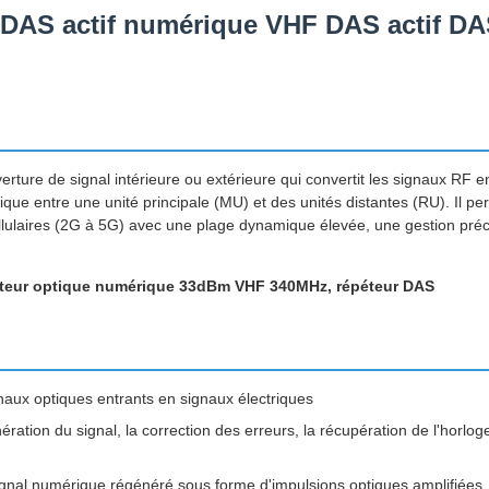
i DAS actif numérique VHF DAS actif D
ture de signal intérieure ou extérieure qui convertit les signaux RF e
que entre une unité principale (MU) et des unités distantes (RU). Il pe
cellulaires (2G à 5G) avec une plage dynamique élevée, une gestion pré
cateur optique numérique 33dBm VHF 340MHz, répéteur DAS
gnaux optiques entrants en signaux électriques
ération du signal, la correction des erreurs, la récupération de l'horloge
ignal numérique régénéré sous forme d'impulsions optiques amplifiées