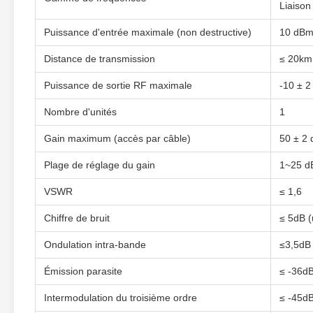
Liaison
Puissance d'entrée maximale (non destructive)
10 dB
Distance de transmission
≤ 20km
Puissance de sortie RF maximale
-10 ± 
Nombre d'unités
1
Gain maximum (accès par câble)
50 ± 2 
Plage de réglage du gain
1~25 d
VSWR
≤ 1,6
Chiffre de bruit
≤ 5dB (
Ondulation intra-bande
≤3,5dB
Émission parasite
≤ -36d
Intermodulation du troisième ordre
≤ -45dB