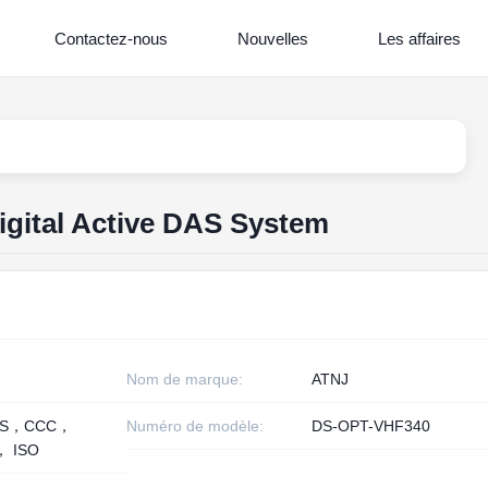
Contactez-nous
Nouvelles
Les affaires
gital Active DAS System
Nom de marque:
ATNJ
HS，CCC，
Numéro de modèle:
DS-OPT-VHF340
， ISO