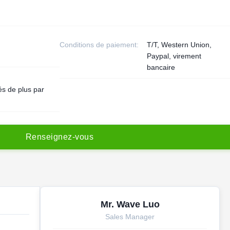
Conditions de paiement:
T/T, Western Union,
Paypal, virement
bancaire
és de plus par
R
e
n
s
e
i
g
n
e
z
-
v
o
u
s
Mr. Wave Luo
Sales Manager