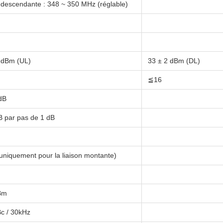
 descendante : 348 ~ 350 MHz (réglable)
m
2 dBm (UL)
33 ± 2 dBm (DL)
≦16
dB
B par pas de 1 dB
uniquement pour la liaison montante)
Bm
c / 30kHz