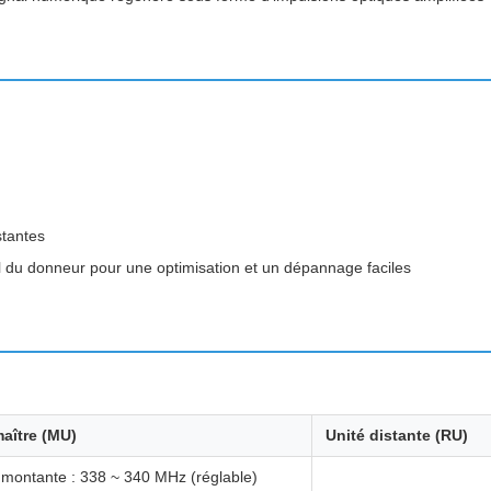
stantes
l du donneur pour une optimisation et un dépannage faciles
maître (MU)
Unité distante (RU)
 montante : 338 ~ 340 MHz (réglable)