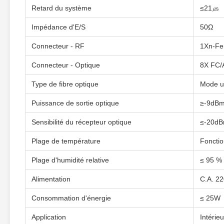
Retard du système
≤21㎲
Impédance d'E/S
50Ω
Connecteur - RF
1Xn-F
Connecteur - Optique
8X FC/
Type de fibre optique
Mode u
Puissance de sortie optique
≥-9dB
Sensibilité du récepteur optique
≤-20d
Plage de température
Fonctio
Plage d'humidité relative
≤ 95 % 
Alimentation
C.A. 22
Consommation d'énergie
≤ 25W
Application
Intérieu