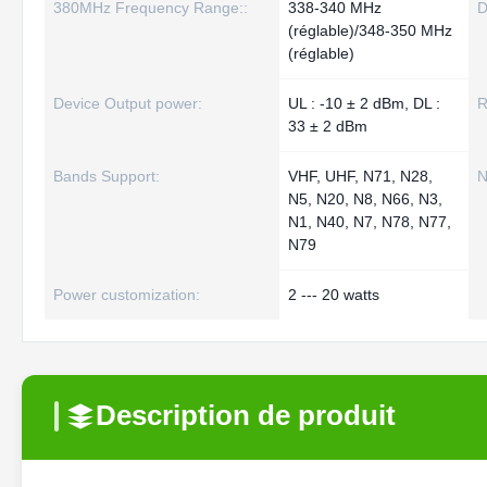
380MHz Frequency Range::
338-340 MHz
D
(réglable)/348-350 MHz
(réglable)
Device Output power:
UL : -10 ± 2 dBm, DL :
R
33 ± 2 dBm
Bands Support:
VHF, UHF, N71, N28,
N
N5, N20, N8, N66, N3,
N1, N40, N7, N78, N77,
N79
Power customization:
2 --- 20 watts
Description de produit