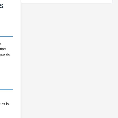
AS
n
rmet
cise du
 et la