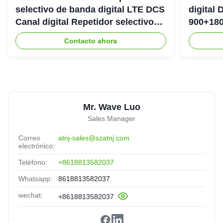
selectivo de banda digital LTE DCS
digital
Canal digital Repetidor selectivo
900+180
Bda Pico
DAS Rep
Contacto ahora
Mr. Wave Luo
Sales Manager
Correo
atnj-sales@szatnj.com
electrónico:
Teléfono:
+8618813582037
Whatsapp:
8618813582037
wechat:
+8618813582037