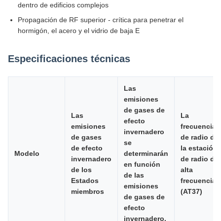
dentro de edificios complejos
Propagación de RF superior - crítica para penetrar el
hormigón, el acero y el vidrio de baja E
Especificaciones técnicas
Las
emisiones
de gases de
Las
La
efecto
emisiones
frecuencia
invernadero
de gases
de radio de
se
de efecto
la estación
Modelo
determinarán
invernadero
de radio de
en función
de los
alta
de las
Estados
frecuencia
emisiones
miembros
(AT37)
de gases de
efecto
invernadero.