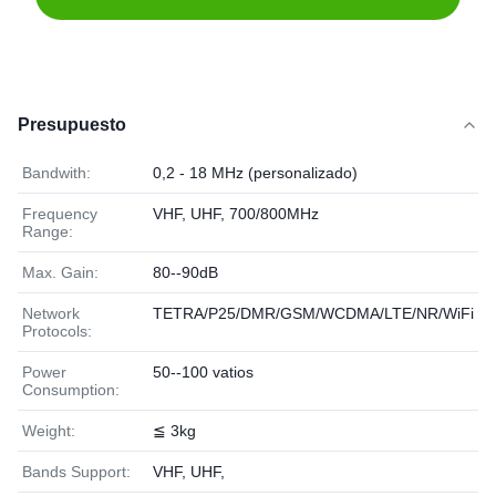
Presupuesto
Bandwith:
0,2 - 18 MHz (personalizado)
Frequency
VHF, UHF, 700/800MHz
Range:
Max. Gain:
80--90dB
Network
TETRA/P25/DMR/GSM/WCDMA/LTE/NR/WiFi
Protocols:
Power
50--100 vatios
Consumption:
Weight:
≦ 3kg
Bands Support:
VHF, UHF,