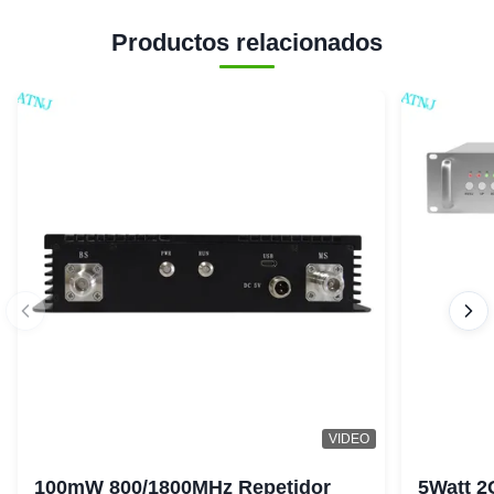
Productos relacionados
VIDEO
100mW 800/1800MHz Repetidor
5Watt 2