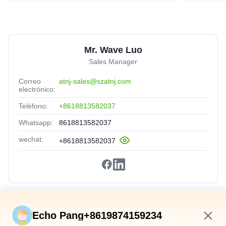
Mr. Wave Luo
Sales Manager
Correo
atnj-sales@szatnj.com
electrónico:
Teléfono:
+8618813582037
Whatsapp:
8618813582037
wechat:
+8618813582037
Vínculos Rápidos
Echo Pang+8619874159234