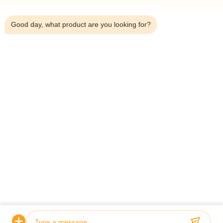
En Casa
2:02 AM
Productos
Good day, what product are you looking for?
Sobre Nosotros
Recorrido Por La Fábrica
Control De Calidad
Contáctenos
Noticias
Casos De Trabajo
Shenzhen Atnj Communication Technology Co., Ltd.
00-86-18813582037
atnj-sales@szatnj.com
Síguenos.
© 2026 Shenzhen Atnj Communication Technology Co., Ltd.. All Rights
Reserved.