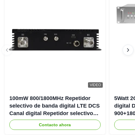
VIDEO
100mW 800/1800MHz Repetidor
5Watt 2
selectivo de banda digital LTE DCS
digital
Canal digital Repetidor selectivo
900+180
Bda Pico
DAS Rep
Contacto ahora