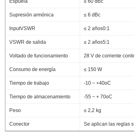
Espuela
≤ 60 dBc
Supresión armónica
≤ 6 dBc
InputVSWR
≤ 2 años0:1
VSWR de salida
≤ 2 años5:1
Voltado de funcionamiento
28 V de corriente contin
Consumo de energía
≤ 150 W
Tiempo de trabajo
-10 ~ +40oC
Tiempo de almacenamiento
-55 ~ + 70oC
Peso
≤ 2,2 kg
Conector
Se aplican las reglas sig