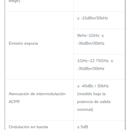
elegir)
≤ -15dBm/30kHz
9kHz~1GHz: ≤
Emisión espuria
-36dBm/30kHz
1GHz~12.75GHz: ≤
-30dBm/30kHz
≤ -40dBc / 30kHz
Atenuación de intermodulación
(medido bajo la
ACPR
potencia de salida
nominal)
Ondulación en banda
≤ 5dB