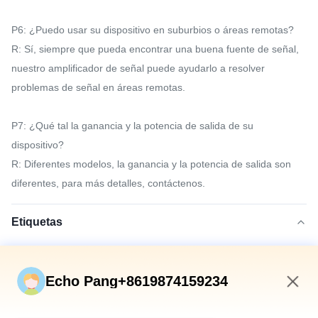
P6: ¿Puedo usar su dispositivo en suburbios o áreas remotas?
R: Sí, siempre que pueda encontrar una buena fuente de señal,
nuestro amplificador de señal puede ayudarlo a resolver
problemas de señal en áreas remotas.
P7: ¿Qué tal la ganancia y la potencia de salida de su
dispositivo?
R: Diferentes modelos, la ganancia y la potencia de salida son
diferentes, para más detalles, contáctenos.
Etiquetas
repetidor móvil de la señal 2100MHz
repetidor móvil de la señal 850MHz
Echo Pang+8619874159234
repetidor móvil de la señal 70dB
4:12 PM