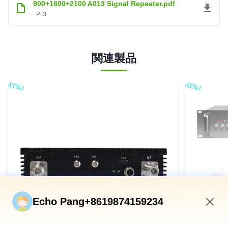
900+1800+2100 A013 Signal Repeater.pdf
PDF
関連製品
Echo Pang+8619874159234
8:16 AM