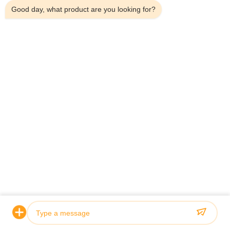
Good day, what product are you looking for?
VIDEO
100mW 800/1800MHz デジタルバン
5ワット 
ド選択リピエーター LTE DCS デジタ
オプティ
ルチャンネル 選択BDA ピコリピエー
能 900+
ター
リピエ
今接触
Mr. Wave Luo
Sales Manager
電子メール:
atnj-sales@szatnj.com
電話:
+8618813582037
Whatsapp:
8618813582037