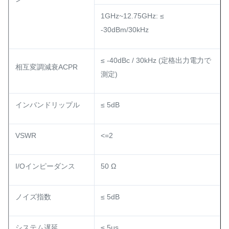
1GHz~12.75GHz: ≤
-30dBm/30kHz
≤ -40dBc / 30kHz (定格出力電力で
相互変調減衰ACPR
測定)
インバンドリップル
≤ 5dB
VSWR
<=2
I/Oインピーダンス
50 Ω
ノイズ指数
≤ 5dB
システム遅延
≤ 5μs