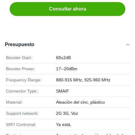
Consultar ahora
Presupuesto
Booster Gain:
68±2dB
Booster Power:
17--20dBm
Frequency Range:
880-915 MHz, 925-960 MHz
Connector Type::
SMA/F
Material:
Aleación del cinc, plástico
Support network:
2G 3G, Voz
WIFI Contronal:
Ya está.