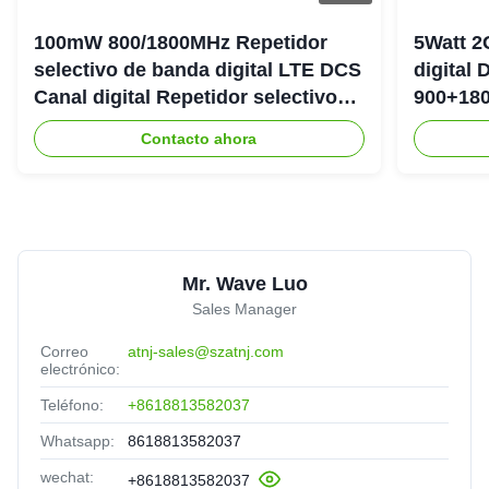
100mW 800/1800MHz Repetidor
5Watt 2
selectivo de banda digital LTE DCS
digital
Canal digital Repetidor selectivo
900+180
Bda Pico
DAS Rep
Contacto ahora
Mr. Wave Luo
Sales Manager
Correo
atnj-sales@szatnj.com
electrónico:
Teléfono:
+8618813582037
Whatsapp:
8618813582037
wechat:
+8618813582037