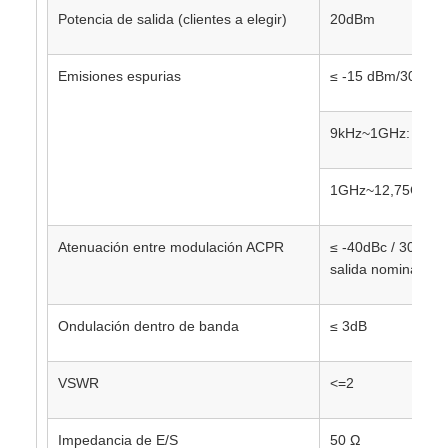
Potencia de salida (clientes a elegir)
20dBm
Emisiones espurias
≤ -15 dBm/30 kHz
9kHz~1GHz: ≤ -3
1GHz~12,75GHz: 
Atenuación entre modulación ACPR
≤ -40dBc / 30kHz 
salida nominal)
Ondulación dentro de banda
≤ 3dB
VSWR
<=2
Impedancia de E/S
50 Ω