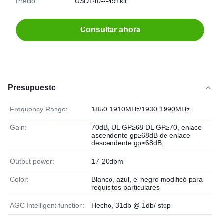
Precio:
USD+40---49+kit
Consultar ahora
Presupuesto
Frequency Range:
1850-1910MHz/1930-1990MHz
Gain:
70dB, UL GP≥68 DL GP≥70, enlace
ascendente gp≥68dB de enlace
descendente gp≥68dB,
Output power:
17-20dbm
Color:
Blanco, azul, el negro modificó para
requisitos particulares
AGC Intelligent function:
Hecho, 31db @ 1db/ step