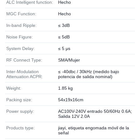
ALC Intelligent function:
Hecho
MGC Function:
Hecho
In-band Ripple:
≤ 3dB
Noise Figure:
≤ 5dB
System Delay:
≤ 5 μs
RF Connect Type:
SMA/Mujer
Inter-Modulation
≤ -40dbc / 30kHz (medido bajo
Attenuation ACPR:
potencia de salida nominal)
Weight:
1.85 kg
Packing size:
54x19x16cm
Power supply:
AC100V-240V entrado 50/60Hz 0.6A;
Salida 12V 2.0A
Products type:
jiayi, etiqueta engomada móvil de la
señal