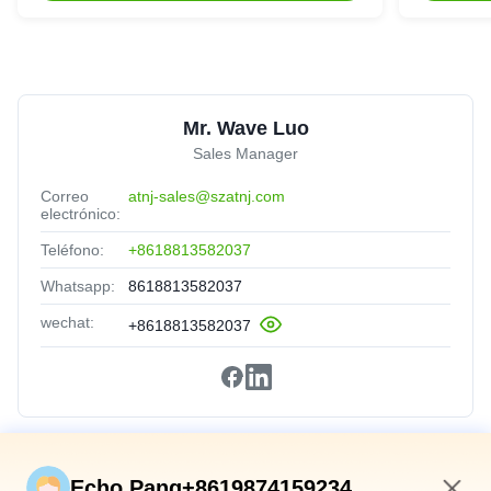
Mr. Wave Luo
Sales Manager
Correo
atnj-sales@szatnj.com
electrónico:
Teléfono:
+8618813582037
Whatsapp:
8618813582037
wechat:
+8618813582037
Vínculos Rápidos
Echo Pang+8619874159234