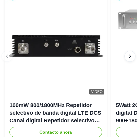
VIDEO
100mW 800/1800MHz Repetidor
5Watt 2
selectivo de banda digital LTE DCS
digital
Canal digital Repetidor selectivo
900+180
Bda Pico
DAS Rep
Contacto ahora