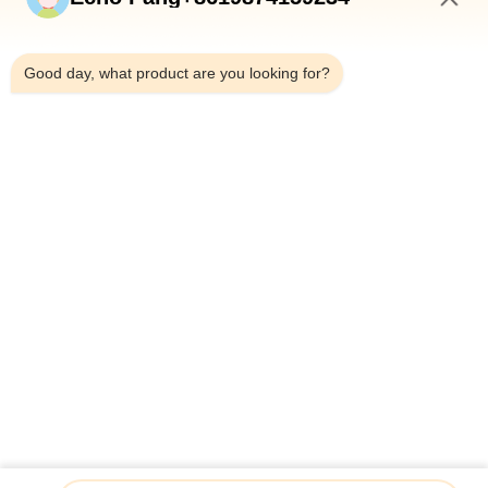
En Casa
6:16 PM
Productos
Good day, what product are you looking for?
Sobre Nosotros
Recorrido Por La Fábrica
Control De Calidad
Contáctenos
Noticias
Casos De Trabajo
Shenzhen Atnj Communication Technology Co., Ltd.
00-86-18813582037
atnj-sales@szatnj.com
Síguenos.
© 2026 Shenzhen Atnj Communication Technology Co., Ltd.. All Rights