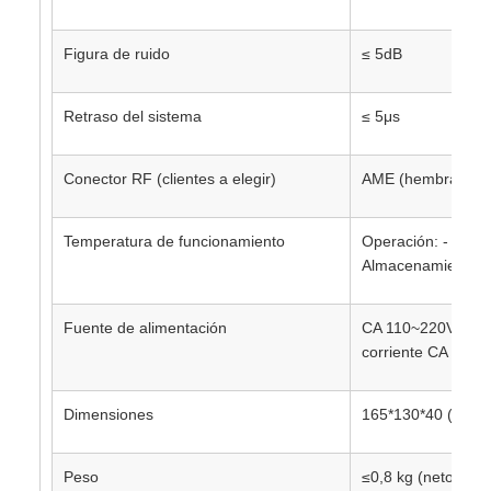
Figura de ruido
≤ 5dB
Retraso del sistema
≤ 5μs
Conector RF (clientes a elegir)
AME (hembra)
Temperatura de funcionamiento
Operación: - 10°C 
Almacenamiento: 
Fuente de alimentación
CA 110~220V±20%,
corriente CA 220V
Dimensiones
165*130*40 (milím
Peso
≤0,8 kg (neto)