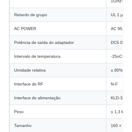
1GHz~12,7
Retardo de grupo
UL 1 μs
AC POWER
AC 95-250
Potência de saída do adaptador
DC5.0V
Intervalo de temperatura
-25oC~+5
Umidade relativa
≤ 80%
Interface de RF
N-F
Interface de alimentação
KLD-35-13
Peso
≤ 1,3 kg
Tamanho
160 × 100