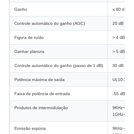
Ganho
≤ 80 dB
Controle automático do ganho (AGC)
20 dB
Figura de ruído
> 4 dB
Ganhar planura
> 5 dB (p-p
Controle automático do ganho (passo de 1 dB)
30 dB em p
Potência máxima de saída
UL10-20 d
Faixa de potência de entrada
-55 dBm~-
Produtos de intermodulação
9KHz~1GHz
1GHz~12,7
Emissão espúria
9KHz~1GHz