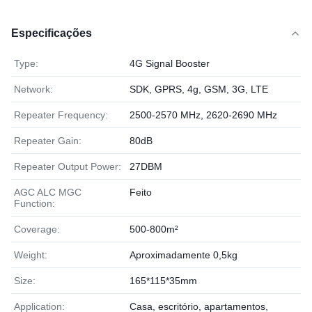
Especificações
Type:
4G Signal Booster
Network:
SDK, GPRS, 4g, GSM, 3G, LTE
Repeater Frequency:
2500-2570 MHz, 2620-2690 MHz
Repeater Gain:
80dB
Repeater Output Power:
27DBM
AGC ALC MGC
Feito
Function:
Coverage:
500-800m²
Weight:
Aproximadamente 0,5kg
Size:
165*115*35mm
Application:
Casa, escritório, apartamentos,