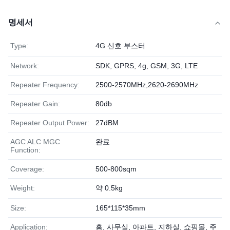
명세서
Type:
4G 신호 부스터
Network:
SDK, GPRS, 4g, GSM, 3G, LTE
Repeater Frequency:
2500-2570MHz,2620-2690MHz
Repeater Gain:
80db
Repeater Output Power:
27dBM
AGC ALC MGC
완료
Function:
Coverage:
500-800sqm
Weight:
약 0.5kg
Size:
165*115*35mm
Application:
홈, 사무실, 아파트, 지하실, 쇼핑몰, 주