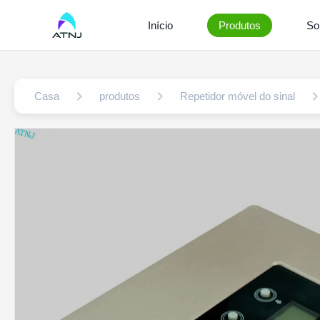
Início
Produtos
So
Casa
produtos
Repetidor móvel do sinal