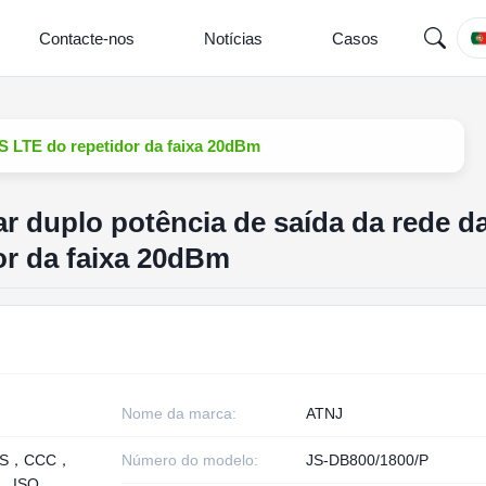
Contacte-nos
Notícias
Casos
CS LTE do repetidor da faixa 20dBm
ar duplo potência de saída da rede d
or da faixa 20dBm
Nome da marca:
ATNJ
HS，CCC，
Número do modelo:
JS-DB800/1800/P
， ISO