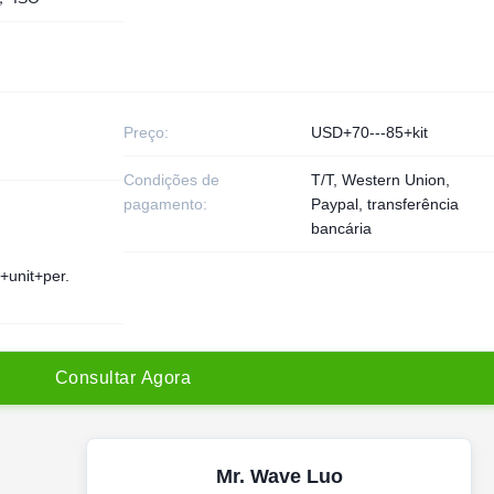
Preço:
USD+70---85+kit
Condições de
T/T, Western Union,
pagamento:
Paypal, transferência
bancária
+unit+per.
C
o
n
s
u
l
t
a
r
A
g
o
r
a
Mr. Wave Luo