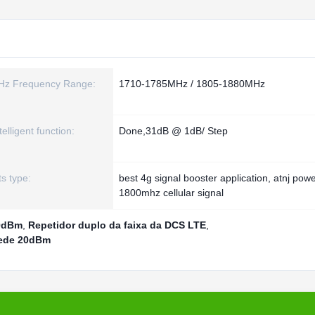
z Frequency Range:
1710-1785MHz / 1805-1880MHz
elligent function:
Done,31dB @ 1dB/ Step
s type:
best 4g signal booster application, atnj powe
1800mhz cellular signal
20dBm
,
Repetidor duplo da faixa da DCS LTE
,
rede 20dBm