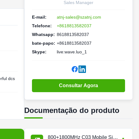
Sales Manager
E-mail:
atnj-sales@szatnj.com
Telefone:
+8618813582037
Whatsapp:
8618813582037
bate-papo:
+8618813582037
Skype:
live:wave.luo_1
rful dcs
Consultar Agora
Documentação do produto
800+1800MHz C03 Mobile Signal Repeater.pdf