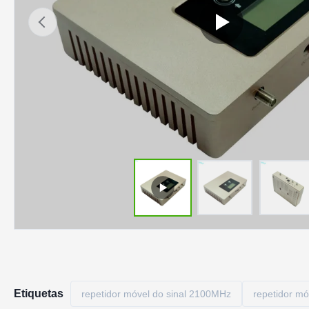
Etiquetas
repetidor móvel do sinal 2100MHz
repetidor mó