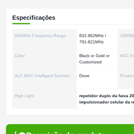
Especificações
800MHz Frequency Range:
832-862MHz /
1800MH
791-821MHz
Color:
Black or Gold or
AGC Int
Customized
ALC MGC Intelligent function:
Done
Product
High Light:
repetidor duplo da faixa 
impulsionador celular da 