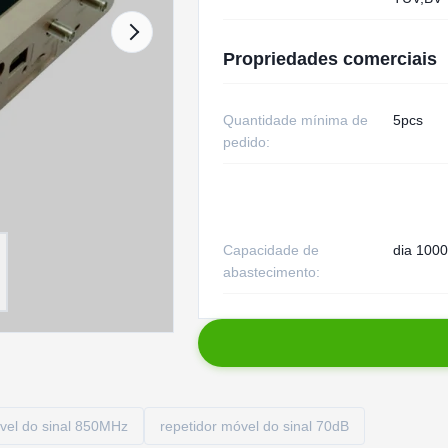
Propriedades comerciais
Quantidade mínima de
5pcs
pedido:
Capacidade de
dia 1000
abastecimento:
vel do sinal 850MHz
repetidor móvel do sinal 70dB