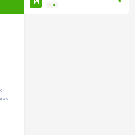
PDF
o
do
ara o