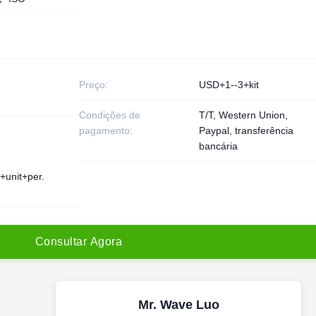
Preço:
USD+1--3+kit
Condições de
T/T, Western Union,
pagamento:
Paypal, transferência
bancária
+unit+per.
C
o
n
s
u
l
t
a
r
A
g
o
r
a
Mr. Wave Luo