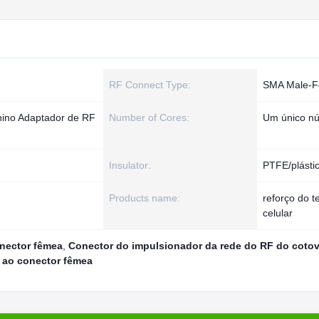
RF Connect Type:
SMA Male-F
ino Adaptador de RF
Number of Cores:
Um único nú
Insulator:
PTFE/plásti
Products name:
reforço do t
celular
nector fêmea
,
Conector do impulsionador da rede do RF do cotov
 ao conector fêmea