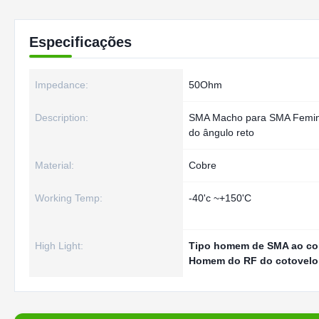
Especificações
Impedance:
50Ohm
Description:
SMA Macho para SMA Femin
do ângulo reto
Material:
Cobre
Working Temp:
-40'c ~+150'C
High Light:
Tipo homem de SMA ao co
Homem do RF do cotovelo