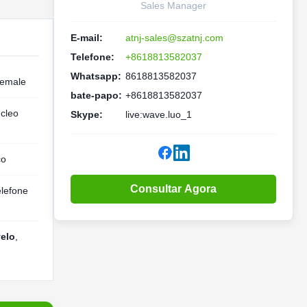
Sales Manager
E-mail:
atnj-sales@szatnj.com
Telefone:
+8618813582037
Whatsapp:
8618813582037
emale
bate-papo:
+8618813582037
cleo
Skype:
live:wave.luo_1
co
Consultar Agora
elefone
elo
,