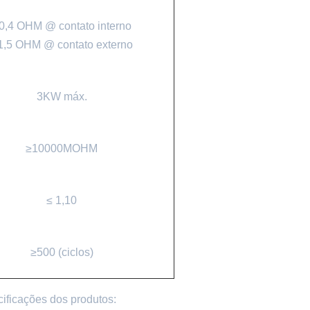
0,4 OHM @ contato interno
1,5 OHM @ contato externo
3KW máx.
≥10000MOHM
≤ 1,10
≥500 (ciclos)
cificações dos produtos: