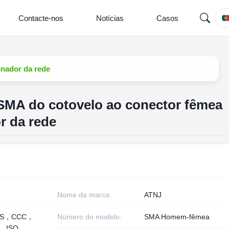
Contacte-nos
Notícias
Casos
nador da rede
MA do cotovelo ao conector fêmea
r da rede
Nome da marca:
ATNJ
HS，CCC，
Número do modelo:
SMA Homem-fêmea
， ISO