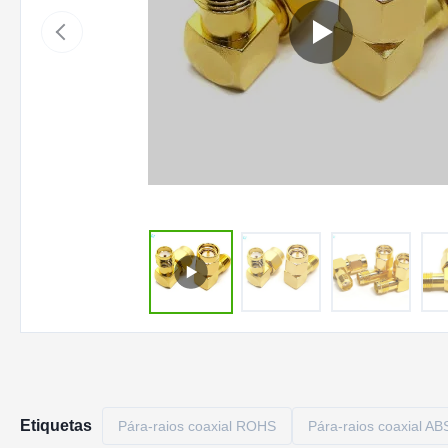
Etiquetas
Pára-raios coaxial ROHS
Pára-raios coaxial AB