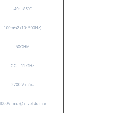
-40~+85°C
100m/s2 (10~500Hz)
50OHM
CC – 11 GHz
2700 V máx.
4000V rms @ nível do mar