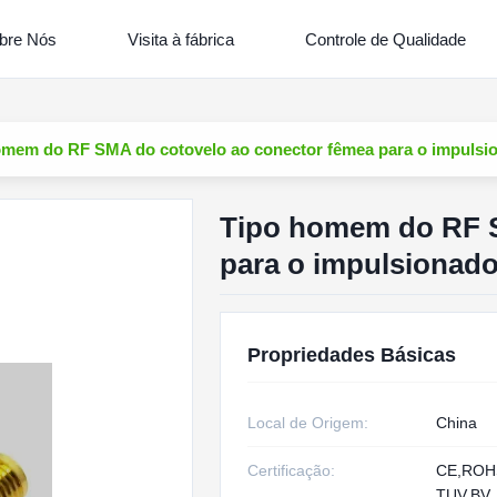
bre Nós
Visita à fábrica
Controle de Qualidade
omem do RF SMA do cotovelo ao conector fêmea para o impulsio
Tipo homem do RF S
para o impulsionado
Propriedades Básicas
Local de Origem:
China
Certificação:
CE,RO
TUV,BV