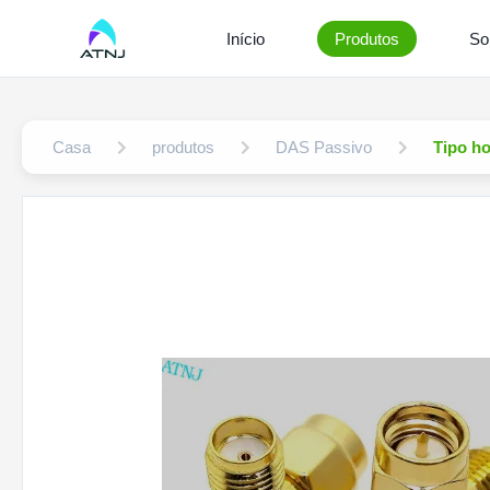
Início
Produtos
So
Casa
produtos
DAS Passivo
Tipo h