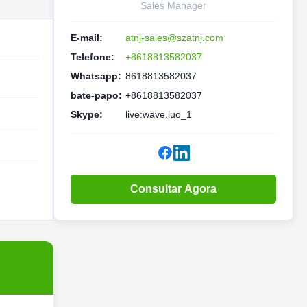
Sales Manager
E-mail:
atnj-sales@szatnj.com
Telefone:
+8618813582037
Whatsapp:
8618813582037
bate-papo:
+8618813582037
Skype:
live:wave.luo_1
Consultar Agora