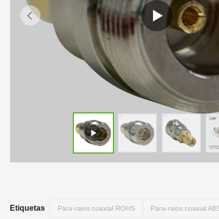
Etiquetas
Pára-raios coaxial ROHS
Pára-raios coaxial AB