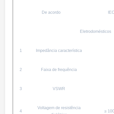
De acordo
IE
Eletrodomésticos
1
Impedância característica
2
Faixa de frequência
3
VSWR
Voltagem de resistência
4
≥ 10