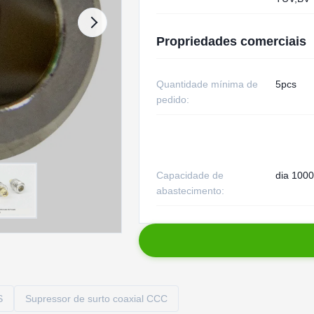
Propriedades comerciais
Quantidade mínima de
5pcs
pedido:
Capacidade de
dia 1000
abastecimento:
S
Supressor de surto coaxial CCC