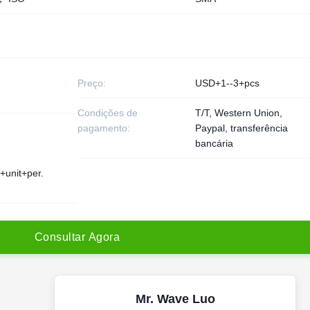
Preço:
USD+1--3+pcs
Condições de
T/T, Western Union,
pagamento:
Paypal, transferência
bancária
+unit+per.
C
o
n
s
u
l
t
a
r
A
g
o
r
a
Mr. Wave Luo