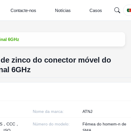
Contacte-nos
Notícias
Casos
sinal 6GHz
a de zinco do conector móvel do
nal 6GHz
Nome da marca:
ATNJ
HS，CCC，
Número do modelo:
Fêmea do homem-n de
， ISO
SMA