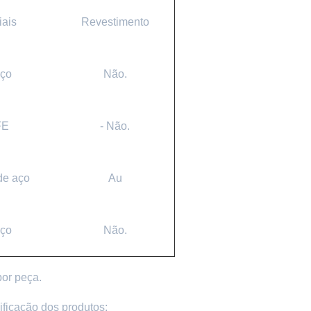
iais
Revestimento
ço
Não.
FE
- Não.
de aço
Au
ço
Não.
por peça.
cificação dos produtos: