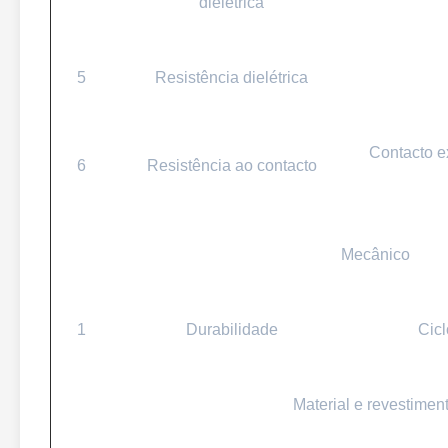
dielétrica
5
Resistência dielétrica
Contacto e
6
Resistência ao contacto
Mecânico
1
Durabilidade
Cic
Material e revestimen