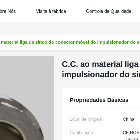
bre Nós
Visita à fábrica
Controle de Qualidade
 material liga de zinco do conector móvel do impulsionador do 
C.C. ao material lig
impulsionador do si
Propriedades Básicas
Local de Origem:
China
Certificação:
CE,RO
TUV,BV