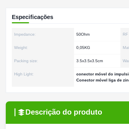
Especificações
Impedance:
50Ohm
RF 
Weight:
0,05KG
Mat
Packing size:
3.5x3.5x3.5cm
War
High Light:
conector móvel do impuls
Conector móvel liga de zi
Descrição do produto