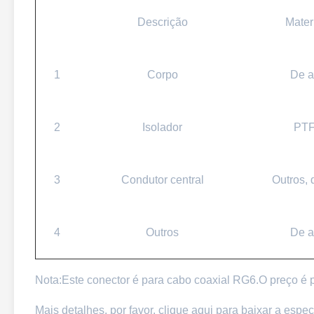
Descrição
Mater
1
Corpo
De a
2
Isolador
PT
3
Condutor central
Outros, 
4
Outros
De a
Nota:Este conector é para cabo coaxial RG6.O preço é 
Mais detalhes, por favor, clique aqui para baixar a espe