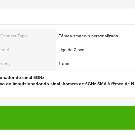
Connect Type:
Fêmea smane-n personalizada
erial:
Liga de Zinco
ranty:
1 ano
ionador do sinal 6GHz
,
nco do impulsionador do sinal
,
homem de 6GHz SMA à fêmea de N