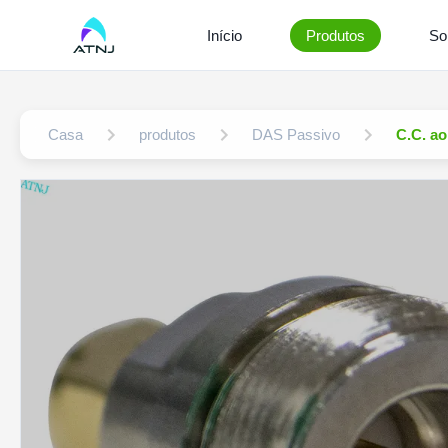
Início
Produtos
So
Casa
produtos
DAS Passivo
C.C. ao