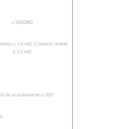
≥ 5000MΩ
xterno ≤ 1,0 mΩ; Contacto central
≤ 1,0 mΩ
los de acasalamento ≥ 500
to