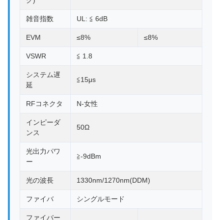
ク)
雑音指数
UL: ≦ 6dB
EVM
≤8%
≤8%
VSWR
≦ 1.8
システム遅
≦15μs
延
RFコネクタ
N-女性
インピーダ
50Ω
ンス
光出力パワ
≧-9dBm
ー
光の波長
1330nm/1270nm(DDM)
ファイバ
シングルモード
ファイバー