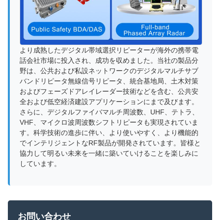
より成熟したデジタル帯域選択リピーターが海外の携帯電
話会社市場に投入され、成功を収めました。当社の製品分
野は、公共および私設ネットワークのデジタルマルチサブ
バンドリピータ無線信号リピータ、統合基地局、土木対策
およびフェーズドアレイレーダー技術などを含む、公共安
全および低空経済建設アプリケーションにまで及びます。
さらに、デジタルファイバマルチ周波数、UHF、テトラ、
VHF、マイクロ波周波数シフトリピータも実現されていま
す。科学技術の進歩に伴い、より使いやすく、より機能的
でインテリジェントなRF製品が開発されています。皆様と
協力して明るい未来を一緒に築いていけることを楽しみに
しています。
お問い合わせ