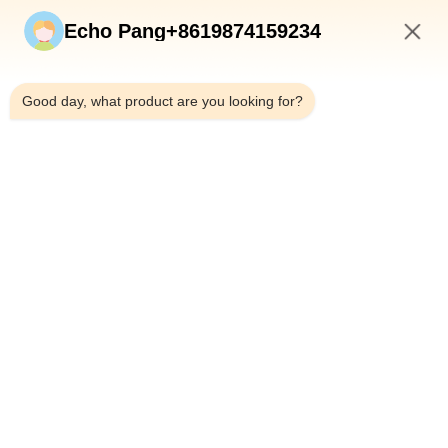
速いリンク
Echo Pang+8619874159234
ホーム
製品
1:18 PM
私たちについて
Good day, what product are you looking for?
工場見学
品質管理
お問い合わせ
ニュース
事例
Shenzhen Atnj Communication Technology Co., Ltd.
00-86-18813582037
atnj-sales@szatnj.com
私たちをフォローしてください