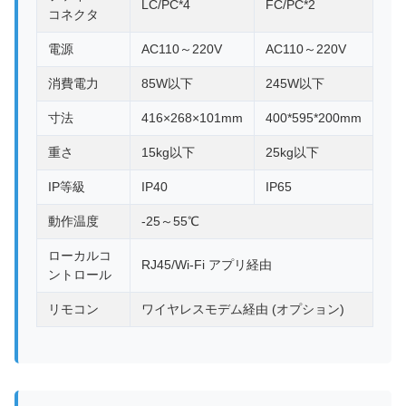
LC/PC*4
FC/PC*2
コネクタ
電源
AC110～220V
AC110～220V
消費電力
85W以下
245W以下
寸法
416×268×101mm
400*595*200mm
重さ
15kg以下
25kg以下
IP等級
IP40
IP65
動作温度
-25～55℃
ローカルコ
RJ45/Wi-Fi アプリ経由
ントロール
リモコン
ワイヤレスモデム経由 (オプション)