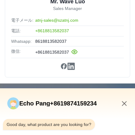
Mr. Wave Luo
Sales Manager
電子メール:
atnj-sales@szatnj.com
電話:
+8618813582037
Whatsapp:
8618813582037
微信:
+8618813582037
速いリンク
Echo Pang+8619874159234
ホーム
製品
10:17 AM
私たちについて
Good day, what product are you looking for?
工場見学