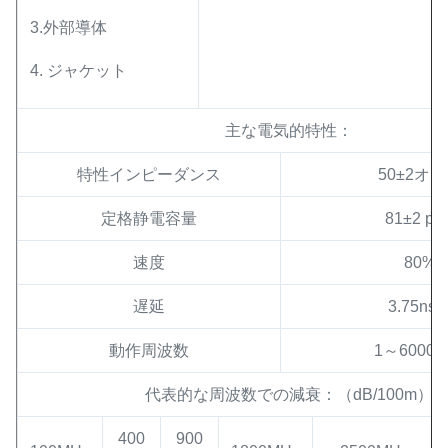
3.外部導体
4. ジャケット
主な電気的特性：
特性インピーダンス
50±2オ
定格静電容量
81±2 pf/
速度
80%
遅延
3.75ns/
動作周波数
1～6000G
代表的な周波数での減衰：（dB/100m）
400
900