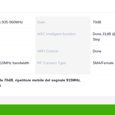
nk:935-960MHz
Gain:
70dB
AGC Intelligent function:
Done,31dB @
Step
WIFI Control:
Done
o 10MHz bandwidth
RF Connect Type:
SMA/Female
ale 70dB
,
ripetitore mobile del segnale 915MHz
,
G