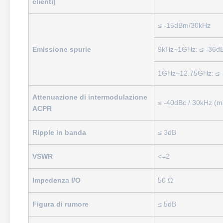
clienti)
≤ -15dBm/30kHz
Emissione spurie
9kHz~1GHz: ≤ -36d
1GHz~12.75GHz: ≤ 
Attenuazione di intermodulazione
≤ -40dBc / 30kHz (mi
ACPR
Ripple in banda
≤ 3dB
VSWR
<=2
Impedenza I/O
50 Ω
Figura di rumore
≤ 5dB