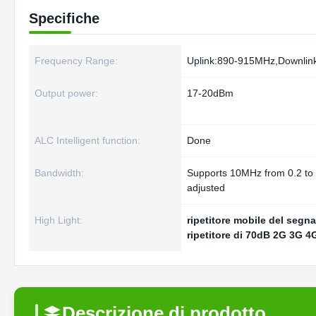
Specifiche
Frequency Range:
Uplink:890-915MHz,Downli
Output power:
17-20dBm
ALC Intelligent function:
Done
Bandwidth:
Supports 10MHz from 0.2 t
adjusted
High Light:
ripetitore mobile del segn
ripetitore di 70dB 2G 3G 4
Descrizione di prodotto