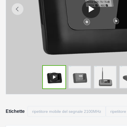
Etichette
ripetitore mobile del segnale 2100MHz
ripetitor