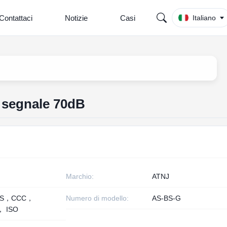
Contattaci
Notizie
Casi
Italiano
l segnale 70dB
Marchio:
ATNJ
HS，CCC，
Numero di modello:
AS-BS-G
， ISO