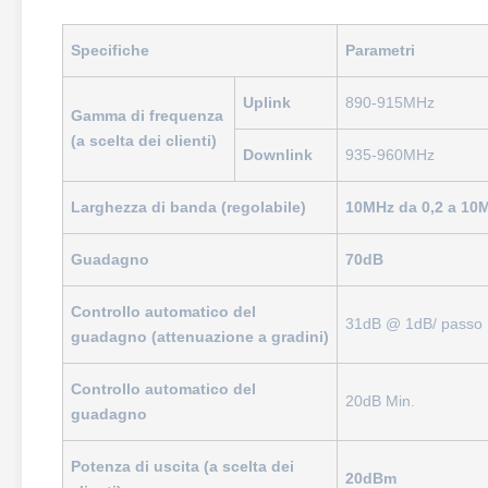
Specifiche
Parametri
Uplink
890-915MHz
Gamma di frequenza
(a scelta dei clienti)
Downlink
935-960MHz
Larghezza di banda (regolabile)
10MHz da 0,2 a 10M
Guadagno
70dB
Controllo automatico del
31dB @ 1dB/ passo
guadagno (attenuazione a gradini)
Controllo automatico del
20dB Min.
guadagno
Potenza di uscita (a scelta dei
20dBm