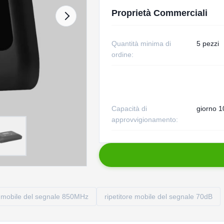
Proprietà Commerciali
Quantità minima di
5 pezzi
ordine:
Capacità di
giorno 1
approvvigionamento:
e mobile del segnale 850MHz
ripetitore mobile del segnale 70dB