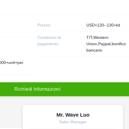
Prezzo:
USD+120--130+kit
Condizioni di
T/T,Western
pagamento:
Union,Paypal,bonifico
bancario
000+unit+per.
R
i
c
h
i
e
d
i
I
n
f
o
r
m
a
z
i
o
n
i
Mr. Wave Luo
Sales Manager