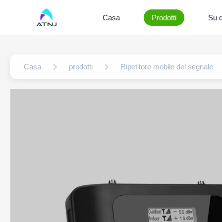
Casa
Prodotti
Su d
Casa
prodotti
Ripetitore mobile del segnale