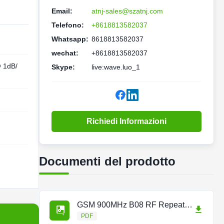
Email:
atnj-sales@szatnj.com
Telefono:
+8618813582037
Whatsapp:
8618813582037
wechat:
+8618813582037
 1dB/
Skype:
live:wave.luo_1
Richiedi Informazioni
Documenti del prodotto
GSM 900MHz B08 RF Repeater.docx.pdf
PDF