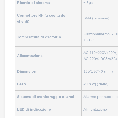
Ritardo di sistema
≤ 5μs
Connettore RF (a scelta dei
SMA (femmina)
clienti)
Funzionamento: - 10
Temperatura di esercizio
+60°C
AC 110~220V±20%, 50
Alimentazione
AC 220V/ DC5V/2A)
Dimensioni
165*130*40 (mm)
Peso
≤0,8 kg (Netto)
Sistema di monitoraggio allarmi
Allarme per auto-osci
LED di indicazione
Alimentazione