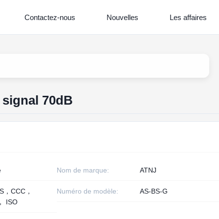
Contactez-nous
Nouvelles
Les affaires
 signal 70dB
e
Nom de marque:
ATNJ
HS，CCC，
Numéro de modèle:
AS-BS-G
， ISO