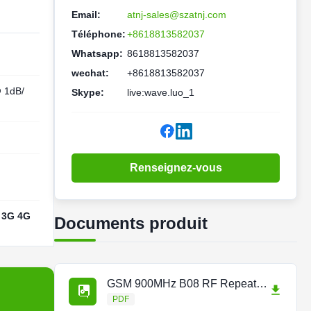
Email:
atnj-sales@szatnj.com
Téléphone:
+8618813582037
Whatsapp:
8618813582037
wechat:
+8618813582037
 1dB/
Skype:
live:wave.luo_1
Renseignez-vous
G 3G 4G
Documents produit
GSM 900MHz B08 RF Repeater.docx.pdf
PDF