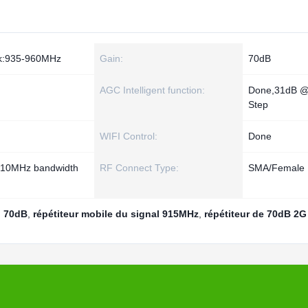
nk:935-960MHz
Gain:
70dB
AGC Intelligent function:
Done,31dB @
Step
WIFI Control:
Done
o 10MHz bandwidth
RF Connect Type:
SMA/Female
l 70dB
,
répétiteur mobile du signal 915MHz
,
répétiteur de 70dB 2