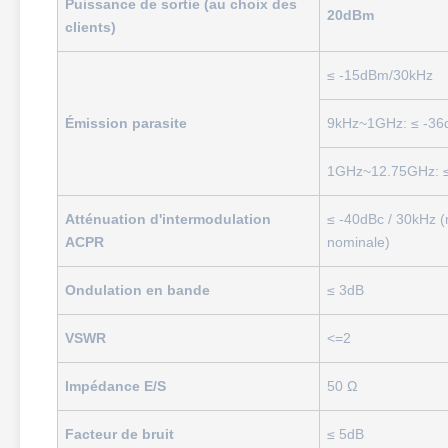
Puissance de sortie (au choix des
20dBm
clients)
≤ -15dBm/30kHz
Émission parasite
9kHz~1GHz: ≤ -3
1GHz~12.75GHz: 
Atténuation d'intermodulation
≤ -40dBc / 30kHz (
ACPR
nominale)
Ondulation en bande
≤ 3dB
VSWR
<=2
Impédance E/S
50 Ω
Facteur de bruit
≤ 5dB