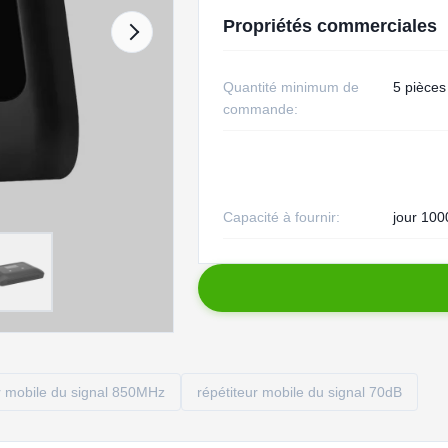
Propriétés commerciales
Quantité minimum de
5 pièces
commande:
Capacité à fournir:
jour 100
r mobile du signal 850MHz
répétiteur mobile du signal 70dB