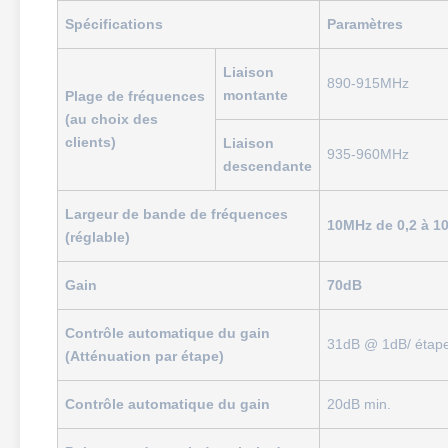
Spécifications
Paramètres
Liaison
890-915MHz
montante
Plage de fréquences
(au choix des
clients)
Liaison
935-960MHz
descendante
Largeur de bande de fréquences
10MHz de 0,2 à 1
(réglable)
Gain
70dB
Contrôle automatique du gain
31dB @ 1dB/ étap
(Atténuation par étape)
Contrôle automatique du gain
20dB min.