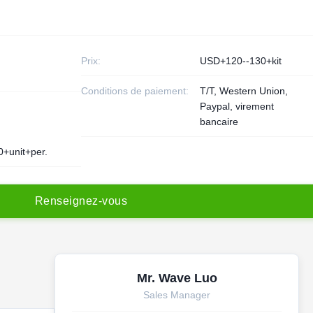
Prix:
USD+120--130+kit
Conditions de paiement:
T/T, Western Union,
Paypal, virement
bancaire
0+unit+per.
R
e
n
s
e
i
g
n
e
z
-
v
o
u
s
Mr. Wave Luo
Sales Manager