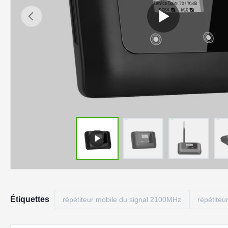
Étiquettes
répétiteur mobile du signal 2100MHz
répétiteu