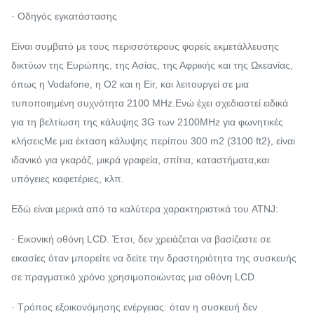
· Οδηγός εγκατάστασης
Είναι συμβατό με τους περισσότερους φορείς εκμετάλλευσης
δικτύων της Ευρώπης, της Ασίας, της Αφρικής και της Ωκεανίας,
όπως η Vodafone, η O2 και η Eir, και λειτουργεί σε μια
τυποποιημένη συχνότητα 2100 MHz.Ενώ έχει σχεδιαστεί ειδικά
για τη βελτίωση της κάλυψης 3G των 2100MHz για φωνητικές
κλήσειςΜε μια έκταση κάλυψης περίπου 300 m2 (3100 ft2), είναι
ιδανικό για γκαράζ, μικρά γραφεία, σπίτια, καταστήματα,και
υπόγειες καφετέριες, κλπ.
Εδώ είναι μερικά από τα καλύτερα χαρακτηριστικά του ATNJ:
· Εικονική οθόνη LCD. Έτσι, δεν χρειάζεται να βασίζεστε σε
εικασίες όταν μπορείτε να δείτε την δραστηριότητα της συσκευής
σε πραγματικό χρόνο χρησιμοποιώντας μια οθόνη LCD.
· Τρόπος εξοικονόμησης ενέργειας: όταν η συσκευή δεν