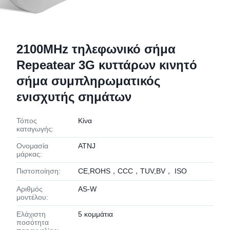
2100MHz τηλεφωνικό σήμα
Repeatear 3G κυττάρων κινητό
σήμα συμπληρωματικός
ενισχυτής σημάτων
Τόπος
Κίνα
καταγωγής:
Ονομασία
ATNJ
μάρκας:
Πιστοποίηση:
CE,ROHS，CCC，TUV,BV， ISO
Αριθμός
AS-W
μοντέλου:
Ελάχιστη
5 κομμάτια
ποσότητα