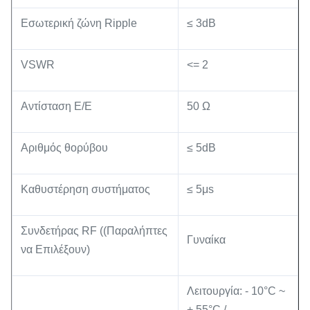
Εσωτερική ζώνη Ripple
≤ 3dB
VSWR
<= 2
Αντίσταση Ε/Ε
50 Ω
Αριθμός θορύβου
≤ 5dB
Καθυστέρηση συστήματος
≤ 5μs
Συνδετήρας RF ((Παραλήπτες
Γυναίκα
να Επιλέξουν)
Λειτουργία: - 10°C ~
+ 55°C /