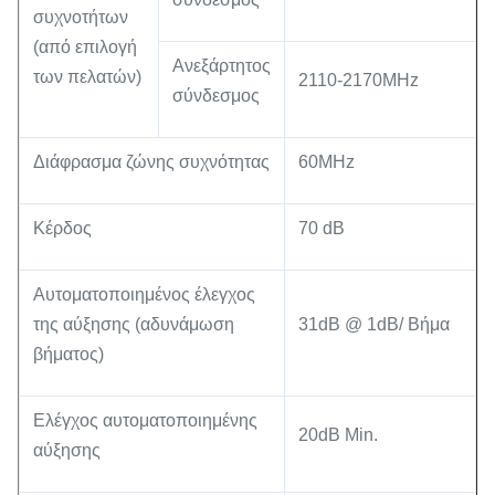
συχνοτήτων
(από επιλογή
Ανεξάρτητος
των πελατών)
2110-2170MHz
σύνδεσμος
Διάφρασμα ζώνης συχνότητας
60MHz
Κέρδος
70 dB
Αυτοματοποιημένος έλεγχος
της αύξησης (αδυνάμωση
31dB @ 1dB/ Βήμα
βήματος)
Ελέγχος αυτοματοποιημένης
20dB Min.
αύξησης