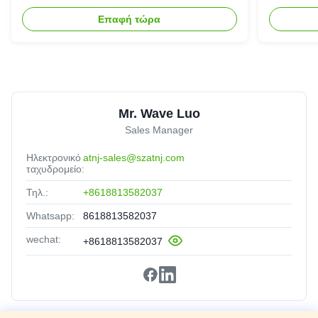
Επιλεκτικό επαναλαμβανόμενο
Ενισχυτ
Επαφή τώρα
Bda Pico
Mr. Wave Luo
Sales Manager
Ηλεκτρονικό
atnj-sales@szatnj.com
ταχυδρομείο:
Τηλ.:
+8618813582037
Whatsapp:
8618813582037
wechat:
+8618813582037