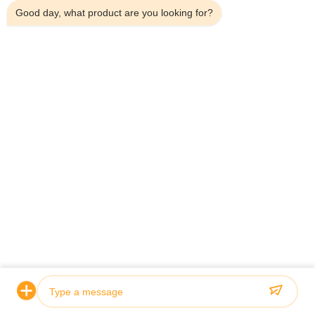
Good day, what product are you looking for?
Γρήγορες Συνδέσεις
Σπίτι
Προϊόντα
Σχετικά Με Εμάς
Επισκέψεις Στο Εργοστάσιο
Έλεγχος Ποιότητας
Επικοινωνήστε Μαζί Μας
Ειδήσεις
Υποθέσεις
Shenzhen Atnj Communication Technology Co., Ltd.
00-86-18813582037