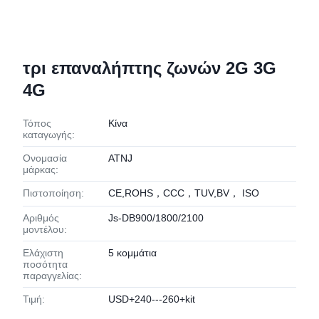
τρι επαναλήπτης ζωνών 2G 3G
4G
Τόπος
Κίνα
καταγωγής:
Ονομασία
ATNJ
μάρκας:
Πιστοποίηση:
CE,ROHS，CCC，TUV,BV， ISO
Αριθμός
Js-DB900/1800/2100
μοντέλου:
Ελάχιστη
5 κομμάτια
ποσότητα
παραγγελίας:
Τιμή:
USD+240---260+kit