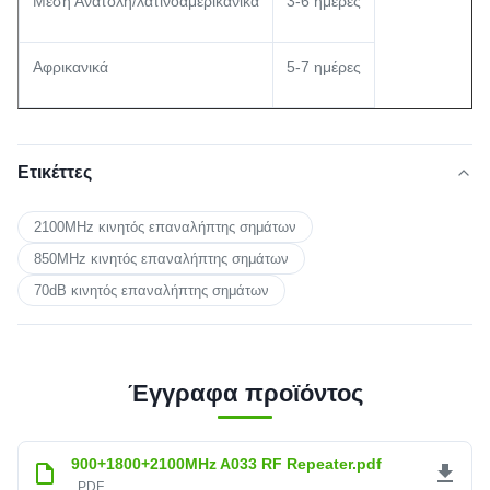
Μέση Ανατολή/λατινοαμερικάνικα
3-6 ημέρες
Αφρικανικά
5-7 ημέρες
Ετικέττες
2100MHz κινητός επαναλήπτης σημάτων
850MHz κινητός επαναλήπτης σημάτων
70dB κινητός επαναλήπτης σημάτων
Έγγραφα προϊόντος
900+1800+2100MHz A033 RF Repeater.pdf
PDF