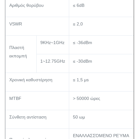
Αριθμός θορύβου
≤ 6dB
VSWR
≤ 2,0
9KHz~1GHz
≤ -36dBm
Πλαστή
εκπομπή
1~12.75GHz
≤ -30dBm
Χρονική καθυστέρηση
≤ 1,5 μs
MTBF
> 50000 ώρες
Σύνθετη αντίσταση
50 ωμ
ΕΝΑΛΛΑΣΣΌΜΕΝΟ ΡΕΎΜΑ