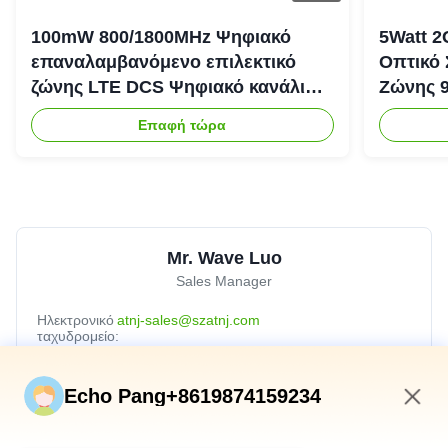
100mW 800/1800MHz Ψηφιακό
5Watt 2
επαναλαμβανόμενο επιλεκτικό
Οπτικό
ζώνης LTE DCS Ψηφιακό κανάλι
Ζώνης 
Επιλεκτικό επαναλαμβανόμενο
Ενισχυτ
Επαφή τώρα
Bda Pico
Mr. Wave Luo
Sales Manager
Ηλεκτρονικό
atnj-sales@szatnj.com
ταχυδρομείο:
Τηλ.:
+8618813582037
Echo Pang+8619874159234
Whatsapp:
8618813582037
3:08 PM
wechat:
+8618813582037