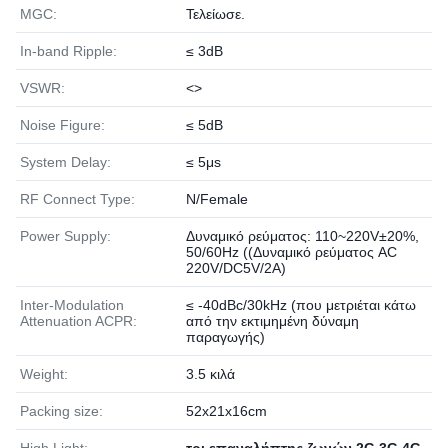
MGC:
Τελείωσε.
In-band Ripple:
≤ 3dB
VSWR:
<>
Noise Figure:
≤ 5dB
System Delay:
≤ 5μs
RF Connect Type:
N/Female
Power Supply:
Δυναμικό ρεύματος: 110~220V±20%,
50/60Hz ((Δυναμικό ρεύματος AC
220V/DC5V/2A)
Inter-Modulation
≤ -40dBc/30kHz (που μετριέται κάτω
Attenuation ACPR:
από την εκτιμημένη δύναμη
παραγωγής)
Weight:
3.5 κιλά
Packing size:
52x21x16cm