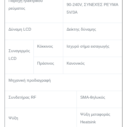
Παροχή ηλεκτρικού
90-240V, ΣΥΝΕΧΈΣ ΡΕΎΜΑ
ρεύματος
5V/3A
Δύναμη LCD
Δείκτης δύναμης
Κόκκινος
Ισχυρό σήμα εισαγωγής
Συναγερμός
LCD
Πράσινος
Κανονικός
Μηχανική προδιαγραφή
Συνδετήρας RF
SMA-θηλυκός
Ψύξη μεταφοράς
Ψύξη
Heatsink