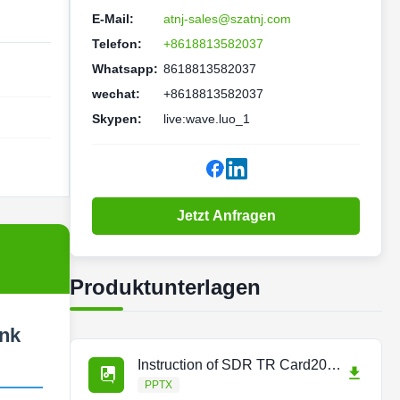
E-Mail:
atnj-sales@szatnj.com
Telefon:
+8618813582037
Whatsapp:
8618813582037
wechat:
+8618813582037
Skypen:
live:wave.luo_1
Jetzt Anfragen
Produktunterlagen
unk
Instruction of SDR TR Card2024.9.25.pptx
PPTX