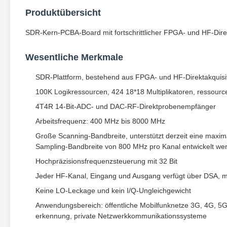
Produktübersicht
SDR-Kern-PCBA-Board mit fortschrittlicher FPGA- und HF-Direk
Wesentliche Merkmale
SDR-Plattform, bestehend aus FPGA- und HF-Direktakquisit
100K Logikressourcen, 424 18*18 Multiplikatoren, ressour
4T4R 14-Bit-ADC- und DAC-RF-Direktprobenempfänger
Arbeitsfrequenz: 400 MHz bis 8000 MHz
Große Scanning-Bandbreite, unterstützt derzeit eine maxi
Sampling-Bandbreite von 800 MHz pro Kanal entwickelt we
Hochpräzisionsfrequenzsteuerung mit 32 Bit
Jeder HF-Kanal, Eingang und Ausgang verfügt über DSA, m
Keine LO-Leckage und kein I/Q-Ungleichgewicht
Anwendungsbereich: öffentliche Mobilfunknetze 3G, 4G, 5
erkennung, private Netzwerkkommunikationssysteme