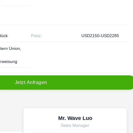
Stück
Preis:
USD2150-USD2285
tern Union,
rweisung
J
e
t
z
t
A
n
f
r
a
g
e
n
Mr. Wave Luo
Sales Manager