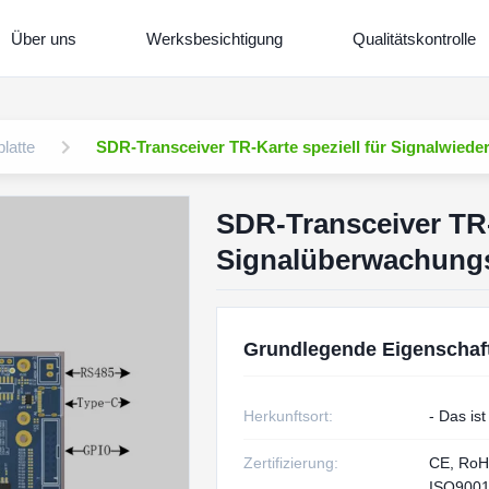
Über uns
Werksbesichtigung
Qualitätskontrolle
latte
SDR-Transceiver TR-Karte speziell für Signalwied
SDR-Transceiver TR-K
Signalüberwachung
Grundlegende Eigenschaf
Herkunftsort:
- Das is
Zertifizierung:
CE, RoH
ISO900