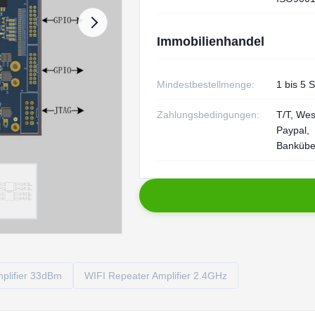
Immobilienhandel
Mindestbestellmenge:
1 bis 5 
Zahlungsbedingungen:
T/T, Wes
Paypal,
Bankübe
plifier 33dBm
WIFI Repeater Amplifier 2.4GHz