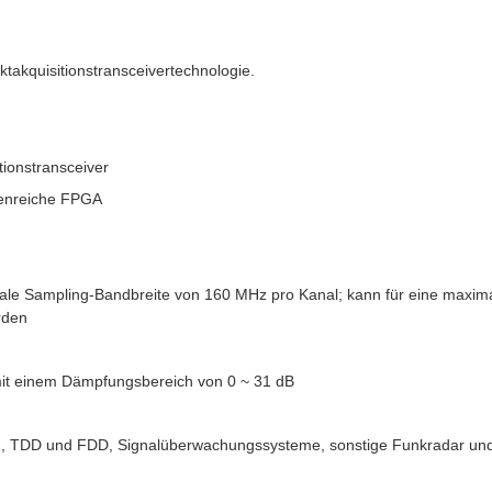
takquisitionstransceivertechnologie.
ionstransceiver
cenreiche FPGA
male Sampling-Bandbreite von 160 MHz pro Kanal; kann für eine maxim
rden
it einem Dämpfungsbereich von 0 ~ 31 dB
G, TDD und FDD, Signalüberwachungssysteme, sonstige Funkradar und