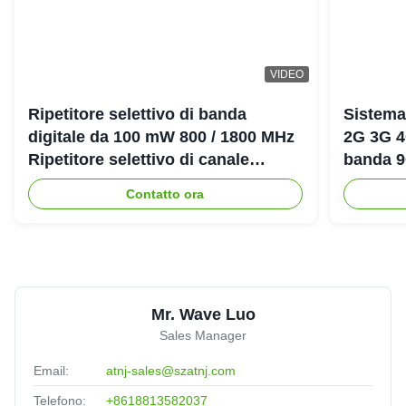
VIDEO
Ripetitore selettivo di banda
Sistema
digitale da 100 mW 800 / 1800 MHz
2G 3G 4
Ripetitore selettivo di canale
banda 
digitale LTE DCS Bda Pico
amplific
Contatto ora
Mr. Wave Luo
Sales Manager
Email:
atnj-sales@szatnj.com
Telefono:
+8618813582037