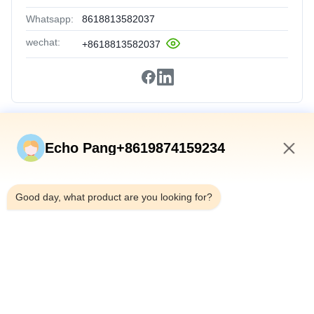
Whatsapp:
8618813582037
wechat:
+8618813582037
Collegamenti Rapidi
Echo Pang+8619874159234
Casa
11:06 AM
Prodotti
Good day, what product are you looking for?
Su Di Noi
Visita Alla Fabbrica
Controllo Qualità
Contattaci
Notizie
Casi