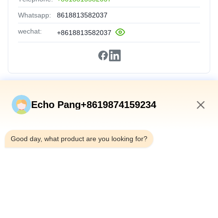
Whatsapp:
8618813582037
wechat:
+8618813582037
Liens Rapides
Echo Pang+8619874159234
Accueil
11:00 AM
Produits
Good day, what product are you looking for?
À Propos De Nous
Visite De L'usine
Contrôle Qualité
Contactez-Nous
Nouvelles
Les Affaires