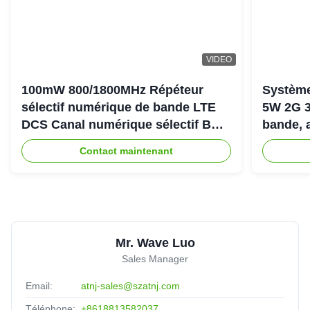
VIDEO
100mW 800/1800MHz Répéteur
Système
sélectif numérique de bande LTE
5W 2G 3
DCS Canal numérique sélectif Bda
bande, 
Pico Répéteur
900+18
Contact maintenant
Mr. Wave Luo
Sales Manager
Email:
atnj-sales@szatnj.com
Téléphone:
+8618813582037