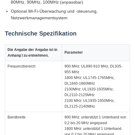
80MHz, 90MHz, 100MHz (anpassbar)
Optional Wi-Fi-Überwachung und -steuerung,
Netzwerkmanagementsystem
Technische Spezifikation
Die Angabe der Angabe ist in
Parameter
Anhang I zu entnehmen.
Frequenzbereich
900 MHz: UL890-910 MHz, DL935-
955 MHz
1800 MHz: UL1745-1765MHz,
DL1840-1860MHz
2100MHz: UL1920-1935MHz,
DL2110-2125MHz
2100 MHz: UL1935-1950MHz,
DL2125-2140MHz
Bandbreite
900 MHz: unterstützt 1 Unterband von
0,2 bis 20 MHz angepasst
1800 MHz: unterstützt 1 Unterband
von 0,2 bis 20 MHz angepasst