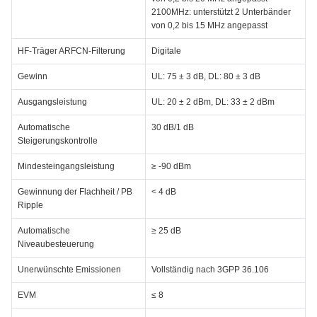
2100MHz: unterstützt 2 Unterbänder
von 0,2 bis 15 MHz angepasst
HF-Träger ARFCN-Filterung
Digitale
Gewinn
UL: 75 ± 3 dB, DL: 80 ± 3 dB
Ausgangsleistung
UL: 20 ± 2 dBm, DL: 33 ± 2 dBm
Automatische
30 dB/1 dB
Steigerungskontrolle
Mindesteingangsleistung
≥ -90 dBm
Gewinnung der Flachheit / PB
< 4 dB
Ripple
Automatische
≥ 25 dB
Niveaubesteuerung
Unerwünschte Emissionen
Vollständig nach 3GPP 36.106
EVM
≤ 8