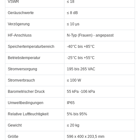
VSWR
≤ 18
Geräuschwerte
≤ 8 dB
Verzögerung
≤ 10 μs
HF-Anschluss
N-Typ (Frauen) - angepasst
Speichertemperaturbereich
-40°C bis +85°C
Betriebstemperatur
-25°C bis +55°C
Stromversorgung
195 bis 265 VAC
Stromverbrauch
≤ 100 W
Barometrischer Druck
55 kPa -106 kPa
Umweltbedingungen
IP65
Relative Luftfeuchtigkeit
5% bis 95%
Gewicht
≤ 20 kg
Größe
596 x 400 x 203,5 mm