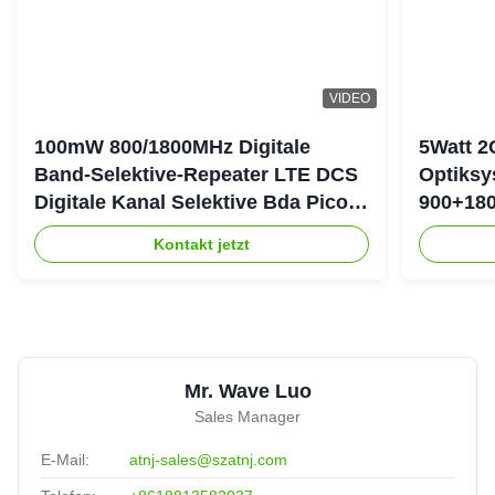
Harrison Mmari
★★★★★
★★★★★
H
Greece
Aug 5.2025
All ATNJ products are very well made at a reasonable
VIDEO
price. Our clients are delighted with their products and their
service and attention is phenomenal. Really recommend
100mW 800/1800MHz Digitale
5Watt 2
them
Band-Selektive-Repeater LTE DCS
Optiksy
Digitale Kanal Selektive Bda Pico-
900+180
Repeater
DAS-Re
Kontakt jetzt
Mr. Wave Luo
Sales Manager
E-Mail:
atnj-sales@szatnj.com