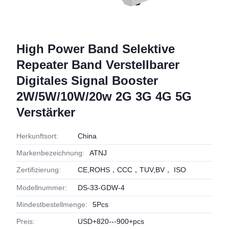
High Power Band Selektive
Repeater Band Verstellbarer
Digitales Signal Booster
2W/5W/10W/20w 2G 3G 4G 5G
Verstärker
Herkunftsort:
China
Markenbezeichnung:
ATNJ
Zertifizierung:
CE,ROHS，CCC，TUV,BV， ISO
Modellnummer:
DS-33-GDW-4
Mindestbestellmenge:
5Pcs
Preis:
USD+820---900+pcs