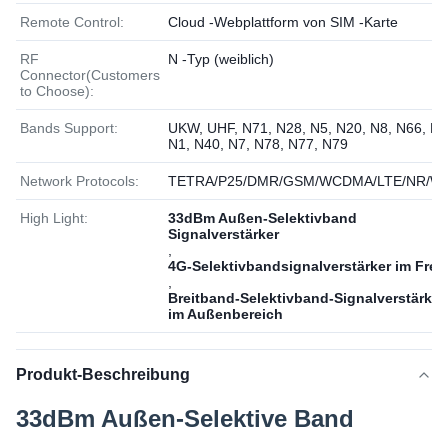
Remote Control:
Cloud -Webplattform von SIM -Karte
RF
N -Typ (weiblich)
Connector(Customers
to Choose):
Bands Support:
UKW, UHF, N71, N28, N5, N20, N8, N66, N3
N1, N40, N7, N78, N77, N79
Network Protocols:
TETRA/P25/DMR/GSM/WCDMA/LTE/NR/Wi
High Light:
33dBm Außen-Selektivband
Signalverstärker
,
4G-Selektivbandsignalverstärker im Frei
,
Breitband-Selektivband-Signalverstärker
im Außenbereich
Produkt-Beschreibung
33dBm Außen-Selektive Band