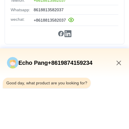
Telefon:
+8618813582037
Whatsapp:
8618813582037
wechat:
+8618813582037
Schnelle Verbindungen
Echo Pang+8619874159234
Zu Hause
5:56 AM
Produkte
Good day, what product are you looking for?
Über Uns
Werksbesichtigung
Qualitätskontrolle
Kontakt Mit Uns
Neuigkeiten
Rechtssachen