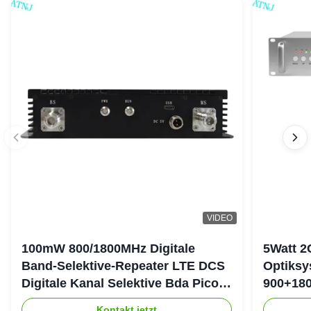
VIDEO
100mW 800/1800MHz Digitale
5Watt 2
Band-Selektive-Repeater LTE DCS
Optiksy
Digitale Kanal Selektive Bda Pico-
900+180
Repeater
DAS-Re
Kontakt jetzt