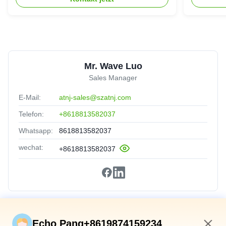
Mr. Wave Luo
Sales Manager
E-Mail:
atnj-sales@szatnj.com
Telefon:
+8618813582037
Whatsapp:
8618813582037
wechat:
+8618813582037
Schnelle Verbindungen
Echo Pang+8619874159234