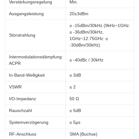
Verstärkungsregelung
Min.
Ausgangsleistung
20±3dBm
≤ -15dBm/30kHz (9kHz~1GHz:
≤ -36dBm/30kHz,
Störstrahlung
1GHz~12.75GHz: ≤
-30dBm/30kHz)
Intermodulationsdämpfung
≤ -40dBc / 30kHz
ACPR
In-Band-Welligkeit
≤ 3dB
VSWR
≤ 2
I/O-Impedanz
50 Ω
Rauschzahl
≤ 5dB
Systemverzögerung
≤ 5μs
RF-Anschluss
SMA (Buchse)