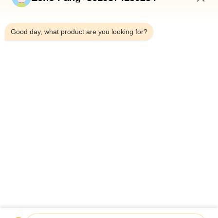
Zu Hause
3:11 PM
Produkte
Good day, what product are you looking for?
Über Uns
Werksbesichtigung
Qualitätskontrolle
Kontakt Mit Uns
Neuigkeiten
Rechtssachen
Shenzhen Atnj Communication Technology Co., Ltd.
00-86-18813582037
atnj-sales@szatnj.com
Folgen Sie Uns.
© 2026 Shenzhen Atnj Communication Technology Co., Ltd.. All Rights