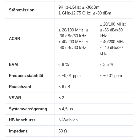
9KHz-1GHz: ≤ -36dBm
Störemission
1 GHz-12,75 GHz: ≤ -30 dBm
± 20/100 MHz:
± 20/100 MHz: ≤
≤ -36 dBc/30
-36 dBc/30 kHz
kHz
ACRR
± 40/200 MHz: ≤
± 40/200 MHz:
-40 dBc/30 kHz
≤ -40 dBc/30
kHz
EVM
≤ 8 %
≤ 3,5 %
Frequenzstabilität
≤ ±0,01 ppm
≤ ±0,01 ppm
Rauschzahl
≤ 6 dB
VSWR
≤ 2
Systemverzögerung
≤ 4,5 µs
HF-Anschluss
N-Weiblich
Impedanz
50 Ω