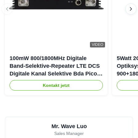
VIDEO
100mW 800/1800MHz Digitale
5Watt 2
Band-Selektive-Repeater LTE DCS
Optiksy
Digitale Kanal Selektive Bda Pico-
900+180
Repeater
DAS-Re
Kontakt jetzt
Mr. Wave Luo
Sales Manager