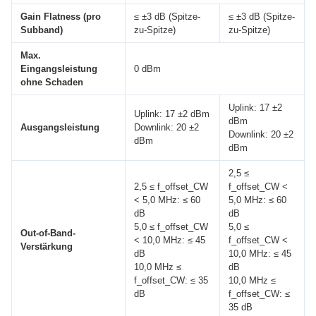
Gain Flatness (pro
≤ ±3 dB (Spitze-
≤ ±3 dB (Spitze-
Subband)
zu-Spitze)
zu-Spitze)
Max.
Eingangsleistung
0 dBm
ohne Schaden
Uplink: 17 ±2
Uplink: 17 ±2 dBm
dBm
Ausgangsleistung
Downlink: 20 ±2
Downlink: 20 ±2
dBm
dBm
2,5 ≤
2,5 ≤ f_offset_CW
f_offset_CW <
< 5,0 MHz: ≤ 60
5,0 MHz: ≤ 60
dB
dB
5,0 ≤ f_offset_CW
5,0 ≤
Out-of-Band-
< 10,0 MHz: ≤ 45
f_offset_CW <
Verstärkung
dB
10,0 MHz: ≤ 45
10,0 MHz ≤
dB
f_offset_CW: ≤ 35
10,0 MHz ≤
dB
f_offset_CW: ≤
35 dB