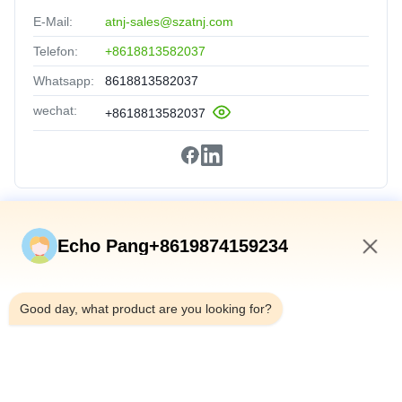
E-Mail:
atnj-sales@szatnj.com
Telefon:
+8618813582037
Whatsapp:
8618813582037
wechat:
+8618813582037
Schnelle Verbindungen
Echo Pang+8619874159234
Zu Hause
7:02 AM
Produkte
Good day, what product are you looking for?
Über Uns
Werksbesichtigung
Qualitätskontrolle
Kontakt Mit Uns