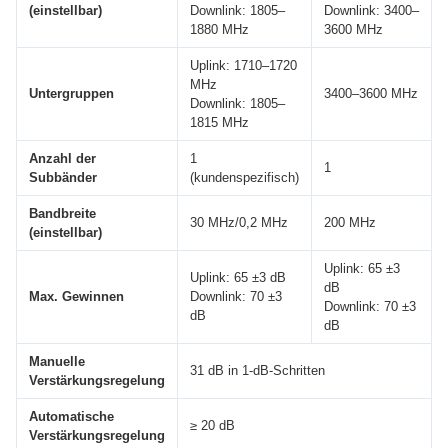
(einstellbar)
Downlink: 1805–
Downlink: 3400–
1880 MHz
3600 MHz
Uplink: 1710–1720
MHz
Untergruppen
3400–3600 MHz
Downlink: 1805–
1815 MHz
Anzahl der
1
1
Subbänder
(kundenspezifisch)
Bandbreite
30 MHz/0,2 MHz
200 MHz
(einstellbar)
Uplink: 65 ±3
Uplink: 65 ±3 dB
dB
Max. Gewinnen
Downlink: 70 ±3
Downlink: 70 ±3
dB
dB
Manuelle
31 dB in 1-dB-Schritten
Verstärkungsregelung
Automatische
≥ 20 dB
Verstärkungsregelung