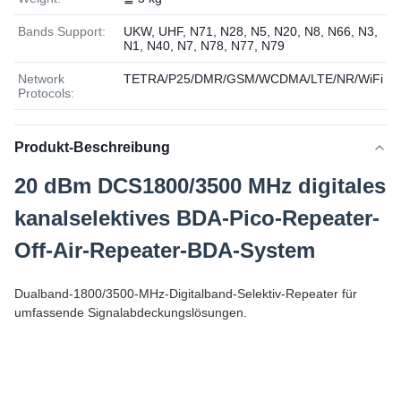
Bands Support:
UKW, UHF, N71, N28, N5, N20, N8, N66, N3,
N1, N40, N7, N78, N77, N79
Network
TETRA/P25/DMR/GSM/WCDMA/LTE/NR/WiFi
Protocols:
Produkt-Beschreibung
20 dBm DCS1800/3500 MHz digitales
kanalselektives BDA-Pico-Repeater-
Off-Air-Repeater-BDA-System
Dualband-1800/3500-MHz-Digitalband-Selektiv-Repeater für
umfassende Signalabdeckungslösungen.