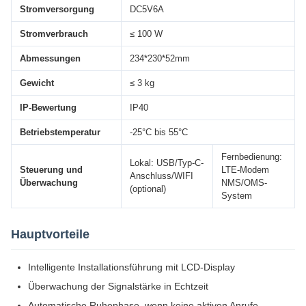
Stromversorgung
DC5V6A
Stromverbrauch
≤ 100 W
Abmessungen
234*230*52mm
Gewicht
≤ 3 kg
IP-Bewertung
IP40
Betriebstemperatur
-25°C bis 55°C
Fernbedienung:
Lokal: USB/Typ-C-
Steuerung und
LTE-Modem
Anschluss/WIFI
Überwachung
NMS/OMS-
(optional)
System
Hauptvorteile
Intelligente Installationsführung mit LCD-Display
Überwachung der Signalstärke in Echtzeit
Automatische Ruhephase, wenn keine aktiven Anrufe