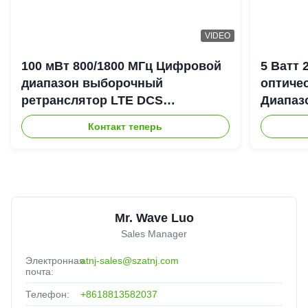
VIDEO
100 мВт 800/1800 МГц Цифровой
5 Ватт
диапазон выборочный
оптиче
ретранслятор LTE DCS
Диапаз
Цифровой канал выборочный
900+18
Контакт теперь
Bda Пико ретранслятор
DAS Re
Mr. Wave Luo
Sales Manager
Электронная
atnj-sales@szatnj.com
почта:
Телефон:
+8618813582037