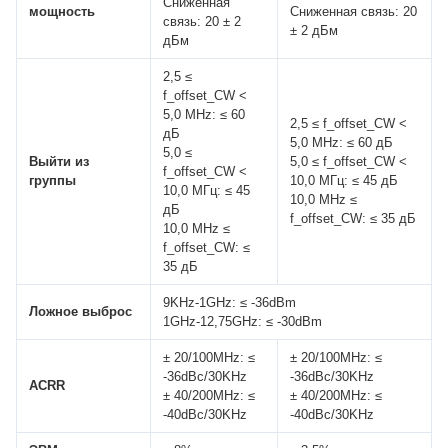
Сниженная
мощность
Сниженная связь: 20
связь: 20 ± 2
± 2 дБм
дБм
2,5 ≤
f_offset_CW <
5,0 MHz: ≤ 60
2,5 ≤ f_offset_CW <
дБ
5,0 MHz: ≤ 60 дБ
5,0 ≤
Выйти из
5,0 ≤ f_offset_CW <
f_offset_CW <
группы
10,0 МГц: ≤ 45 дБ
10,0 МГц: ≤ 45
10,0 MHz ≤
дБ
f_offset_CW: ≤ 35 дБ
10,0 MHz ≤
f_offset_CW: ≤
35 дБ
9KHz-1GHz: ≤ -36dBm
Ложное выброс
1GHz-12,75GHz: ≤ -30dBm
± 20/100MHz: ≤
± 20/100MHz: ≤
-36dBc/30KHz
-36dBc/30KHz
ACRR
± 40/200MHz: ≤
± 40/200MHz: ≤
-40dBc/30KHz
-40dBc/30KHz