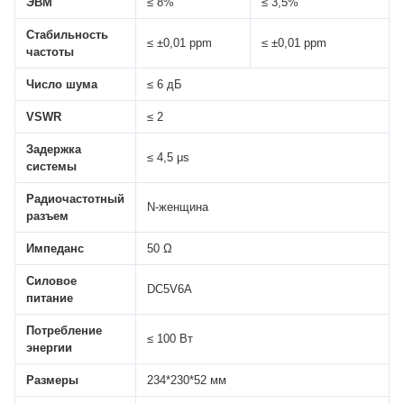
ЭВМ
≤ 8%
≤ 3,5%
Стабильность
≤ ±0,01 ppm
≤ ±0,01 ppm
частоты
Число шума
≤ 6 дБ
VSWR
≤ 2
Задержка
≤ 4,5 μs
системы
Радиочастотный
N-женщина
разъем
Импеданс
50 Ω
Силовое
DC5V6A
питание
Потребление
≤ 100 Вт
энергии
Размеры
234*230*52 мм