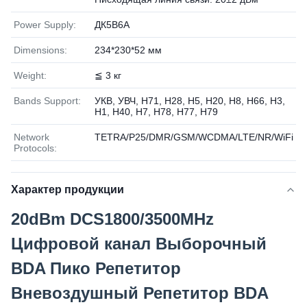
Power Supply:
ДК5В6А
Dimensions:
234*230*52 мм
Weight:
≦ 3 кг
Bands Support:
УКВ, УВЧ, Н71, Н28, Н5, Н20, Н8, Н66, Н3,
Н1, Н40, Н7, Н78, Н77, Н79
Network
TETRA/P25/DMR/GSM/WCDMA/LTE/NR/WiFi
Protocols:
Характер продукции
20dBm DCS1800/3500MHz
Цифровой канал Выборочный
BDA Пико Репетитор
Вневоздушный Репетитор BDA