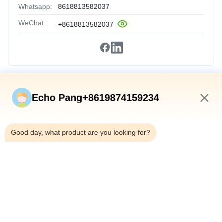
Whatsapp:
8618813582037
WeChat:
+8618813582037
Быстрые Связи
Echo Pang+8619874159234
Домой
12:01 AM
Продукты
Good day, what product are you looking for?
О Нас
Экскурсия По Заводу
Контроль Качества
Свяжитесь С Нами
Новости
Случаи