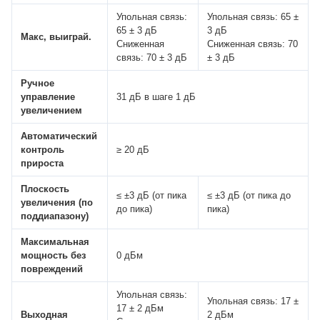
Упольная связь:
Упольная связь: 65 ±
65 ± 3 дБ
3 дБ
Макс, выиграй.
Сниженная
Сниженная связь: 70
связь: 70 ± 3 дБ
± 3 дБ
Ручное
управление
31 дБ в шаге 1 дБ
увеличением
Автоматический
контроль
≥ 20 дБ
прироста
Плоскость
≤ ±3 дБ (от пика
≤ ±3 дБ (от пика до
увеличения (по
до пика)
пика)
поддиапазону)
Максимальная
мощность без
0 дБм
повреждений
Упольная связь:
Упольная связь: 17 ±
17 ± 2 дБм
Выходная
2 дБм