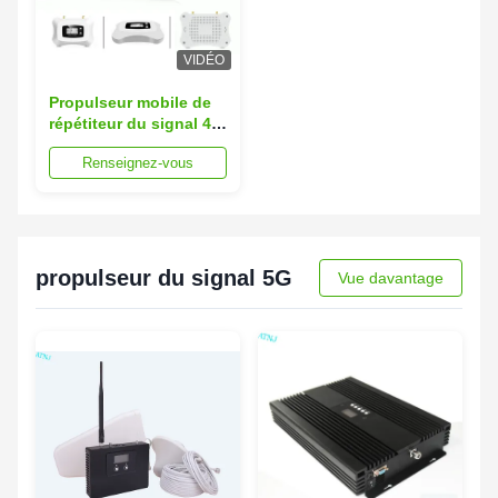
VIDÉO
Propulseur mobile de
répétiteur du signal 4G
d'ATNJ 1800MHz
Renseignez-vous
SMA/femelle pour le
téléphone
propulseur du signal 5G
Vue davantage