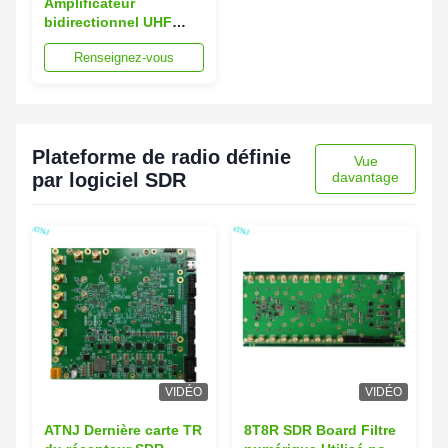
Amplificateur
bidirectionnel UHF
380-400 MHz pour
Renseignez-vous
signal Tetra
Plateforme de radio définie
Vue
par logiciel SDR
davantage
VIDÉO
VIDÉO
ATNJ Dernière carte TR
8T8R SDR Board Filtre