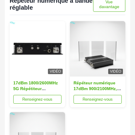
Répéteur numérique à bande
Vue
réglable
davantage
VIDÉO
VIDÉO
17dBm 1800/2600MHz
Répéteur numérique
5G Répétiteur
17dBm 900/2100MHz,
numérique Répétiteur
répéteur réglable à
Renseignez-vous
Renseignez-vous
numérique DCS
bande EGSM WCDMA
Répétiteur sélectif à
RF
bande numérique