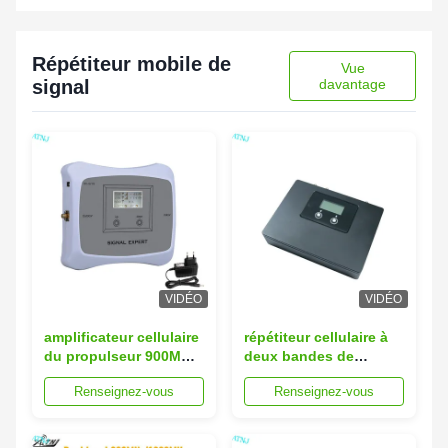
Répétiteur mobile de
Vue
signal
davantage
VIDÉO
VIDÉO
amplificateur cellulaire
répétiteur cellulaire à
du propulseur 900MHz
deux bandes de
2100MHz de signal de
téléphone portable du
Renseignez-vous
Renseignez-vous
gain de 2G 3G 4G 70dB
répétiteur 2G 4G de
800MHz 900MHz