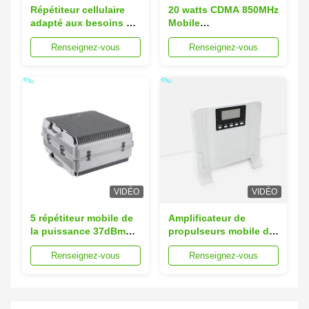
Répétiteur cellulaire
20 watts CDMA 850MHz
adapté aux besoins du
Mobile
client de GSM de
Booster/Amplificateur
Renseignez-vous
Renseignez-vous
propulseurs mobiles
à bande unique
de signal de 3300MHz
3800MHz
VIDÉO
VIDÉO
5 répétiteur mobile de
Amplificateur de
la puissance 37dBm
propulseurs mobile de
4G de renforceur de
signal du gain 70dB
Renseignez-vous
Renseignez-vous
réseau du watt
avec la fonction de
1800MHz
MGC ALC