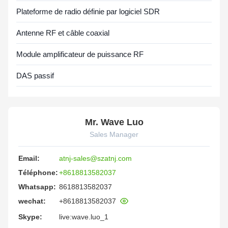
Plateforme de radio définie par logiciel SDR
Antenne RF et câble coaxial
Module amplificateur de puissance RF
DAS passif
Mr. Wave Luo
Sales Manager
Email:
atnj-sales@szatnj.com
Téléphone:
+8618813582037
Whatsapp:
8618813582037
wechat:
+8618813582037
Skype:
live:wave.luo_1