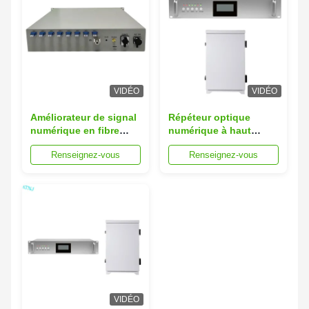
VIDÉO
VIDÉO
Améliorateur de signal
Répéteur optique
numérique en fibre
numérique à haut
optique pour les
rendement pour la
Renseignez-vous
Renseignez-vous
applications DAS dans
transmission de fibres
les immeubles de
à longue distance et à
grande hauteur
faible perte
VIDÉO