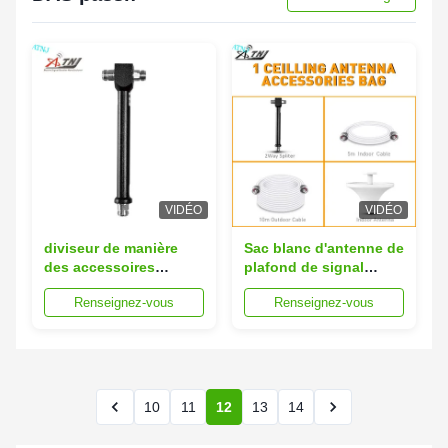
VIDÉO
VIDÉO
diviseur de manière
Sac blanc d'antenne de
des accessoires
plafond de signal
800MHz 2500MHz 2 de
d'accessoires en
Renseignez-vous
Renseignez-vous
propulseur de signal
alliage de zinc de
de 2G 3G 4G
propulseur
10
11
12
13
14