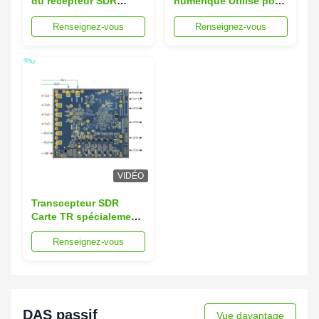
du récepteur SDR
numérique Utilisé pour
spécialement utilisée
le signal Répétiteur,
Renseignez-vous
Renseignez-vous
pour le répéteur,
amplificateur, système
l'amplificateur, le
de surveillance du
système de
signal et radio
surveillance du signal
et la radio
VIDÉO
Transcepteur SDR
Carte TR spécialement
utilisée pour le
Renseignez-vous
répéteur de signal, le
système de
surveillance du signal
et la radio
DAS passif
Vue davantage