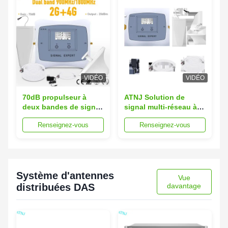
VIDÉO
VIDÉO
70dB propulseur à
ATNJ Solution de
deux bandes de signal
signal multi-réseau à
du répétiteur 900MHz
double bande répéteur
Renseignez-vous
Renseignez-vous
1800MHz 4G GSM LTE
pour une meilleure
couverture
Système d'antennes
Vue
distribuées DAS
davantage