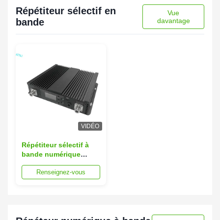
Répétiteur sélectif en
Vue
bande
davantage
VIDÉO
Répétiteur sélectif à
bande numérique
tribande 900 1800 2100
Renseignez-vous
MHz Personnalisé pour
l'amplification du
signal