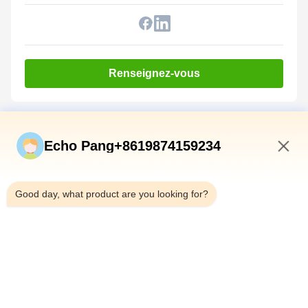
Renseignez-vous
Liens Rapides
Echo Pang+8619874159234
Accueil
1:33 PM
Produits
Good day, what product are you looking for?
À Propos De Nous
Visite De L'usine
Contrôle Qualité
Contactez-Nous
Nouvelles
Les Affaires