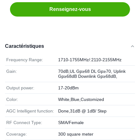
Renseignez-vous
Caractéristiques
Frequency Range:
1710-1755MHz/:2110-2155MHz
Gain:
70dB,UL Gp≥68 DL Gp≥70, Uplink
Gp≥68dB Downlink Gp≥68dB,
Output power:
17-20dBm
Color:
White,Blue,Customized
AGC Intelligent function:
Done,31dB @ 1dB/ Step
RF Connect Type:
SMA/Female
Coverage:
300 square meter