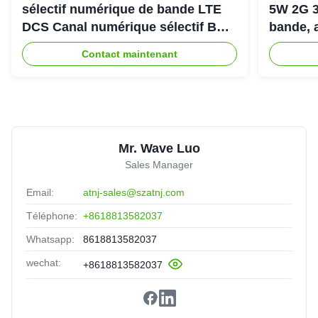
sélectif numérique de bande LTE
5W 2G 3
DCS Canal numérique sélectif Bda
bande, 
Pico Répéteur
900+18
Contact maintenant
Mr. Wave Luo
Sales Manager
Email:
atnj-sales@szatnj.com
Téléphone:
+8618813582037
Whatsapp:
8618813582037
wechat:
+8618813582037