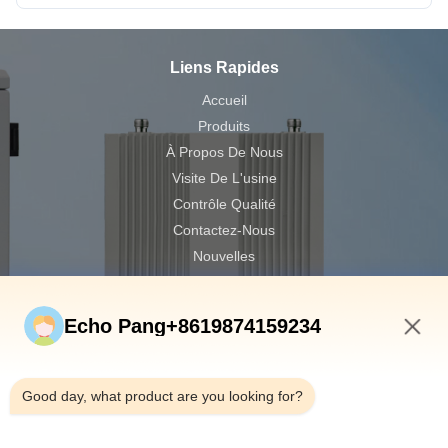
Liens Rapides
Accueil
Produits
À Propos De Nous
Visite De L'usine
Contrôle Qualité
Contactez-Nous
Nouvelles
Les Affaires
Echo Pang+8619874159234
Shenzhen Atnj Communication Technology Co., Ltd.
00-86-18813582037
6:01 PM
atnj-sales@szatnj.com
Good day, what product are you looking for?
Suivez-Nous!