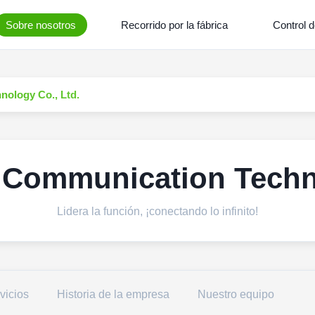
Sobre nosotros
Recorrido por la fábrica
Control d
ology Co., Ltd.
 Communication Techno
Lidera la función, ¡conectando lo infinito!
vicios
Historia de la empresa
Nuestro equipo