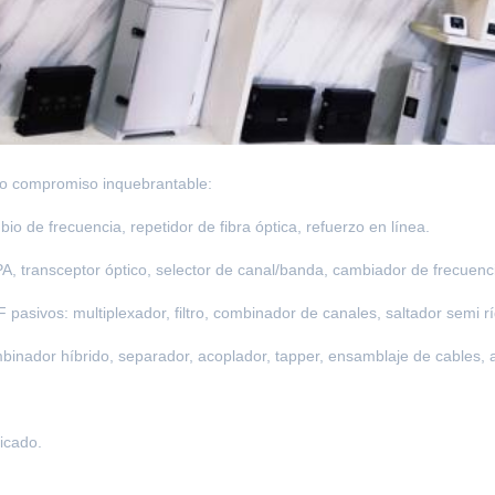
tro compromiso inquebrantable:
io de frecuencia, repetidor de fibra óptica, refuerzo en línea.
A, transceptor óptico, selector de canal/banda, cambiador de frecuenc
sivos: multiplexador, filtro, combinador de canales, saltador semi ríg
inador híbrido, separador, acoplador, tapper, ensamblaje de cables, 
icado.