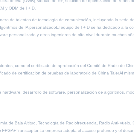
 ultra ancha (UWB),Modulo de RF, solución de optimización de redes d
EM y ODM de I + D.
ro de talentos de tecnología de comunicación, incluyendo la sede de 
lgoritmos de IA personalizadoEl equipo de I + D se ha dedicado a la com
tware personalizado y otros ingenieros de alto nivel durante muchos añ
entes, como el certificado de aprobación del Comité de Radio de China,
ficado de certificación de pruebas de laboratorio de China TaierAl mis
de hardware, desarrollo de software, personalización de algoritmos, m
mía de Baja Altitud, Tecnología de Radiofrecuencia, Radio Anti-Vuelo,
te FPGA+Transceptor.La empresa adopta el acceso profundo y el desarrol