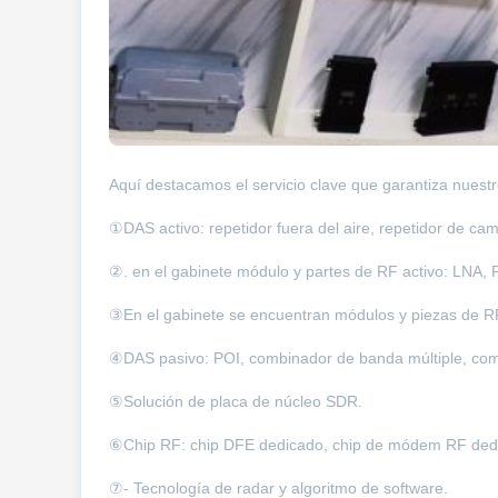
Aquí destacamos el servicio clave que garantiza nues
①DAS activo: repetidor fuera del aire, repetidor de camb
②. en el gabinete módulo y partes de RF activo: LNA, P
③En el gabinete se encuentran módulos y piezas de RF pa
④DAS pasivo: POI, combinador de banda múltiple, comb
⑤Solución de placa de núcleo SDR.
⑥Chip RF: chip DFE dedicado, chip de módem RF ded
⑦- Tecnología de radar y algoritmo de software.