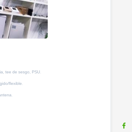
ia, tee de sesgo, PSU.
ido/flexible.
antena.