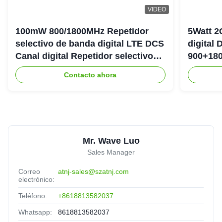
VIDEO
100mW 800/1800MHz Repetidor
5Watt 2
selectivo de banda digital LTE DCS
digital
Canal digital Repetidor selectivo
900+180
Bda Pico
DAS Rep
Contacto ahora
Mr. Wave Luo
Sales Manager
Correo
atnj-sales@szatnj.com
electrónico:
Teléfono:
+8618813582037
Whatsapp:
8618813582037