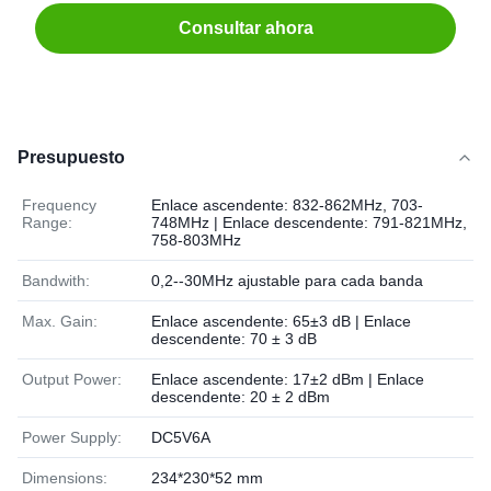
Consultar ahora
Presupuesto
Frequency
Enlace ascendente: 832-862MHz, 703-
Range:
748MHz | Enlace descendente: 791-821MHz,
758-803MHz
Bandwith:
0,2--30MHz ajustable para cada banda
Max. Gain:
Enlace ascendente: 65±3 dB | Enlace
descendente: 70 ± 3 dB
Output Power:
Enlace ascendente: 17±2 dBm | Enlace
descendente: 20 ± 2 dBm
Power Supply:
DC5V6A
Dimensions:
234*230*52 mm