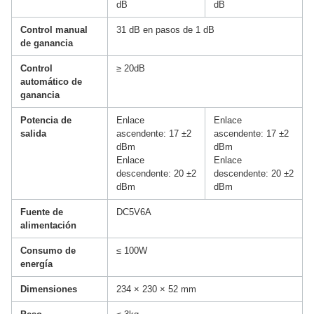
dB
dB
Control manual
31 dB en pasos de 1 dB
de ganancia
Control
≥ 20dB
automático de
ganancia
Potencia de
Enlace
Enlace
salida
ascendente: 17 ±2
ascendente: 17 ±2
dBm
dBm
Enlace
Enlace
descendente: 20 ±2
descendente: 20 ±2
dBm
dBm
Fuente de
DC5V6A
alimentación
Consumo de
≤ 100W
energía
Dimensiones
234 × 230 × 52 mm