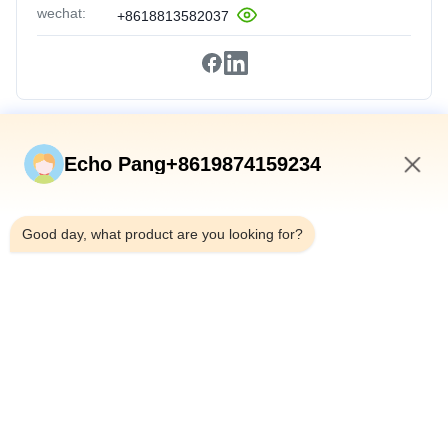
wechat:
+8618813582037
Vínculos Rápidos
Echo Pang+8619874159234
En Casa
2:57 PM
Productos
Good day, what product are you looking for?
Sobre Nosotros
Recorrido Por La Fábrica
Control De Calidad
Contáctenos
Noticias
Casos De Trabajo
Shenzhen Atnj Communication Technology Co., Ltd.