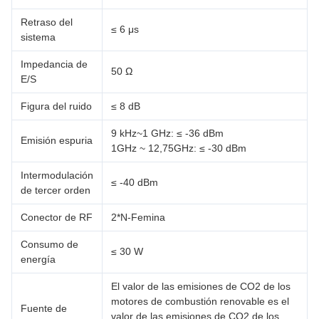
Retraso del
≤ 6 μs
sistema
Impedancia de
50 Ω
E/S
Figura del ruido
≤ 8 dB
9 kHz~1 GHz: ≤ -36 dBm
Emisión espuria
1GHz ~ 12,75GHz: ≤ -30 dBm
Intermodulación
≤ -40 dBm
de tercer orden
Conector de RF
2*N-Femina
Consumo de
≤ 30 W
energía
El valor de las emisiones de CO2 de los
motores de combustión renovable es el
Fuente de
valor de las emisiones de CO2 de los