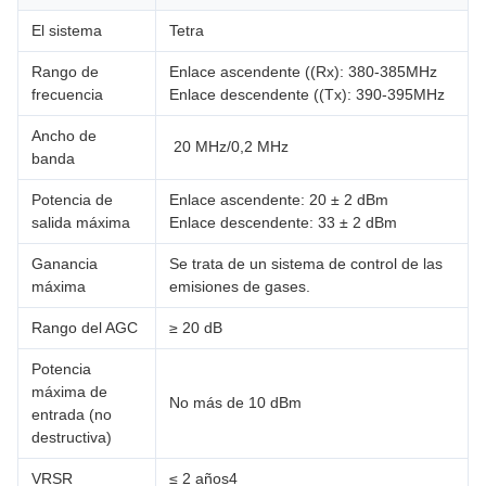
El sistema
Tetra
Rango de
Enlace ascendente ((Rx): 380-385MHz
frecuencia
Enlace descendente ((Tx): 390-395MHz
Ancho de
️ 20 MHz/0,2 MHz
banda
Potencia de
Enlace ascendente: 20 ± 2 dBm
salida máxima
Enlace descendente: 33 ± 2 dBm
Ganancia
Se trata de un sistema de control de las
máxima
emisiones de gases.
Rango del AGC
≥ 20 dB
Potencia
máxima de
No más de 10 dBm
entrada (no
destructiva)
VRSR
≤ 2 años4