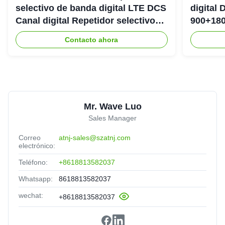
selectivo de banda digital LTE DCS
digital
Canal digital Repetidor selectivo
900+180
Bda Pico
DAS Rep
Contacto ahora
Mr. Wave Luo
Sales Manager
Correo
atnj-sales@szatnj.com
electrónico:
Teléfono:
+8618813582037
Whatsapp:
8618813582037
wechat:
+8618813582037