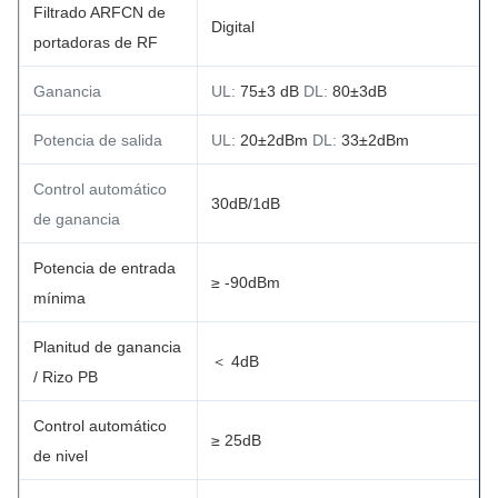
Filtrado ARFCN de
Digital
portadoras de RF
Ganancia
UL:
75±3 dB
DL:
80±3dB
Potencia de salida
UL:
20±2dBm
DL:
33±2dBm
Control automático
30dB/1dB
de ganancia
Potencia de entrada
≥ -90dBm
mínima
Planitud de ganancia
＜ 4dB
/ Rizo PB
Control automático
≥ 25dB
de nivel