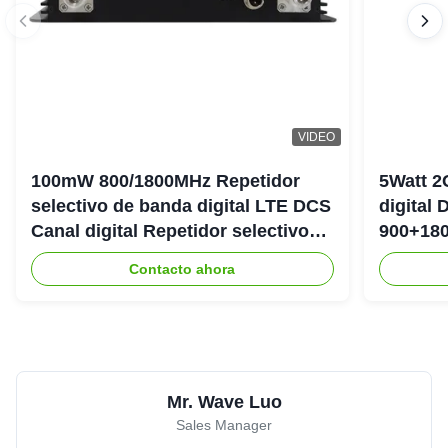
All ATNJ products are very well made at a reasonable
price. Our clients are delighted with their products and their
service and attention is phenomenal. Really recommend
them
VIDEO
Abdul Sattar
★★★★★
★★★★★
A
Norway
Jun 22.2025
100mW 800/1800MHz Repetidor
5Watt 2
selectivo de banda digital LTE DCS
digital
Livraison dans un délai acceptable par voie aérienne.
Canal digital Repetidor selectivo
900+180
Qualité : j'attends d'installer totalement l'appareil.
Bda Pico
DAS Rep
Contacto ahora
Mr. Wave Luo
Sales Manager