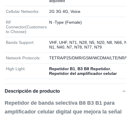
adjusted
Cellular Networks:
2G 3G 4G, Voice
RF
N -Type (Female)
Connector(Customers
to Choose):
Bands Support:
VHF, UHF, N71, N28, N5, N20, N8, N66, N3,
N1, N40, N7, N78, N77, N79
Network Protocols:
TETRA/P25/DMR/GSM/WCDMA/LTE/NR/Wi
High Light:
Repetidor B1
,
B3 B8 Repetidor
,
Repetidor del amplificador celular
Descripción de producto
Repetidor de banda selectiva B8 B3 B1 para
amplificador celular digital que mejora la señal