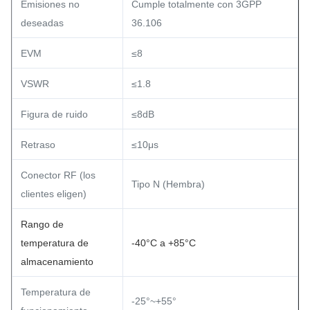
Emisiones no
Cumple totalmente con 3GPP
deseadas
36.106
EVM
≤8
VSWR
≤1.8
Figura de ruido
≤8dB
Retraso
≤10μs
Conector RF (los
Tipo N (Hembra)
clientes eligen)
Rango de
temperatura de
-40°C a +85°C
almacenamiento
Temperatura de
-25°~+55°