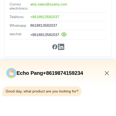
Correo
atnj-sales@szatnj.com
electrónico:
Teléfono:
+8618813582037
Whatsapp:
8618813582037
wechat:
+8618813582037
Vínculos Rápidos
Echo Pang+8619874159234
En Casa
8:04 PM
Productos
Good day, what product are you looking for?
Sobre Nosotros
Recorrido Por La Fábrica
Control De Calidad
Contáctenos