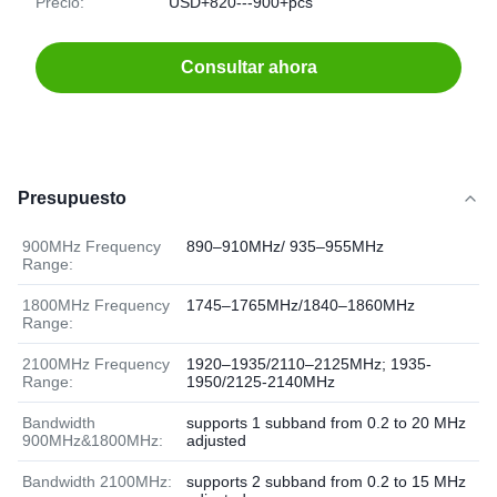
Precio:
USD+820---900+pcs
Consultar ahora
Presupuesto
900MHz Frequency
890–910MHz/ 935–955MHz
Range:
1800MHz Frequency
1745–1765MHz/1840–1860MHz
Range:
2100MHz Frequency
1920–1935/2110–2125MHz; 1935-
Range:
1950/2125-2140MHz
Bandwidth
supports 1 subband from 0.2 to 20 MHz
900MHz&1800MHz:
adjusted
Bandwidth 2100MHz:
supports 2 subband from 0.2 to 15 MHz