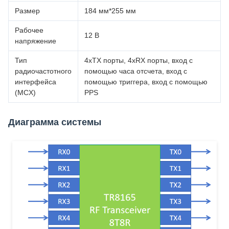
Размер
184 мм*255 мм
Рабочее
12 В
напряжение
Тип
4xTX порты, 4xRX порты, вход с
радиочастотного
помощью часа отсчета, вход с
интерфейса
помощью триггера, вход с помощью
(MCX)
PPS
Диаграмма системы