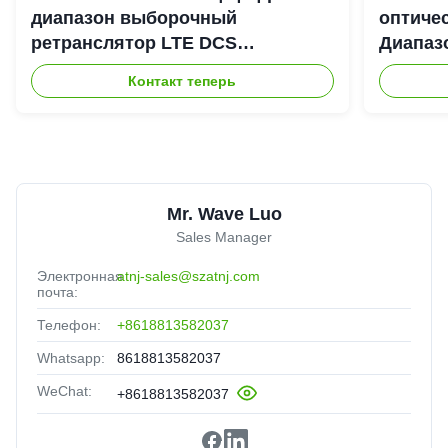
диапазон выборочный
оптиче
ретранслятор LTE DCS
Диапаз
Цифровой канал выборочный
900+18
Контакт теперь
Bda Пико ретранслятор
DAS Re
Mr. Wave Luo
Sales Manager
Электронная
atnj-sales@szatnj.com
почта:
Телефон:
+8618813582037
Whatsapp:
8618813582037
WeChat:
+8618813582037