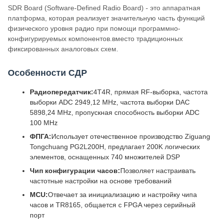
SDR Board (Software-Defined Radio Board) - это аппаратная
платформа, которая реализует значительную часть функций
физического уровня радио при помощи программно-
конфигурируемых компонентов.вместо традиционных
фиксированных аналоговых схем.
Особенности СДР
Радиопередатчик:
4T4R, прямая RF-выборка, частота
выборки ADC 2949,12 MHz, частота выборки DAC
5898,24 MHz, пропускная способность выборки ADC
100 MHz
ФПГА:
Использует отечественное производство Ziguang
Tongchuang PG2L200H, предлагает 200K логических
элементов, оснащенных 740 множителей DSP
Чип конфигурации часов:
Позволяет настраивать
частотные настройки на основе требований
MCU:
Отвечает за инициализацию и настройку чипа
часов и TR8165, общается с FPGA через серийный
порт