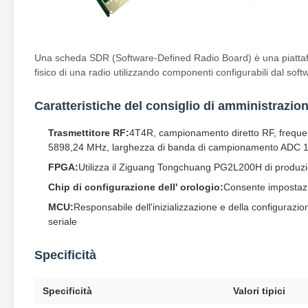
Una scheda SDR (Software-Defined Radio Board) è una piattaform
fisico di una radio utilizzando componenti configurabili dal softwar
Caratteristiche del consiglio di amministrazio
Trasmettitore RF:
4T4R, campionamento diretto RF, freq
5898,24 MHz, larghezza di banda di campionamento ADC
FPGA:
Utilizza il Ziguang Tongchuang PG2L200H di produzion
Chip di configurazione dell' orologio:
Consente impostazio
MCU:
Responsabile dell'inizializzazione e della configurazi
seriale
Specificità
Specificità
Valori tipici