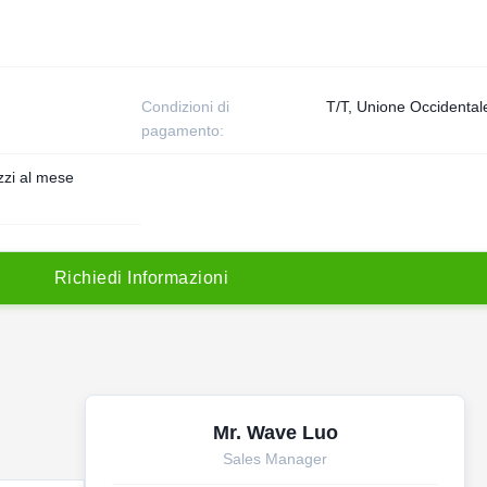
Condizioni di
T/T, Unione Occidental
pagamento:
zi al mese
R
i
c
h
i
e
d
i
I
n
f
o
r
m
a
z
i
o
n
i
Mr. Wave Luo
Sales Manager