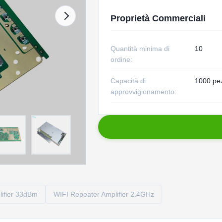
Proprietà Commerciali
Quantità minima di
10
ordine:
Capacità di
1000 pez
approvvigionamento:
lifier 33dBm
WIFI Repeater Amplifier 2.4GHz