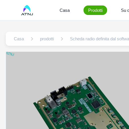
Casa
Prodotti
Su d
Casa
prodotti
Scheda radio definita dal soft