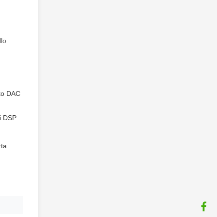
llo
to DAC
ri DSP
rta