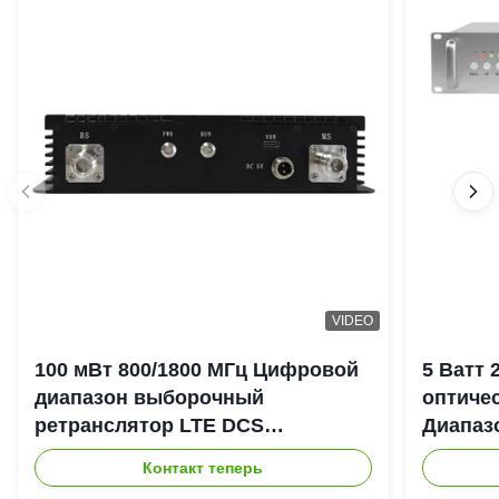
VIDEO
100 мВт 800/1800 МГц Цифровой
5 Ватт
диапазон выборочный
оптиче
ретранслятор LTE DCS
Диапаз
Цифровой канал выборочный
900+18
Контакт теперь
Bda Пико ретранслятор
DAS Re