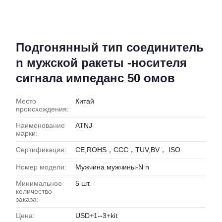
Подгонянный тип соединитель
n мужской ракеты -носителя
сигнала импеданс 50 омов
Место
Китай
происхождения:
Наименование
ATNJ
марки:
Сертификация:
CE,ROHS，CCC，TUV,BV， ISO
Номер модели:
Мужчина мужчины-N n
Минимальное
5 шт.
количество
заказа:
Цена:
USD+1--3+kit