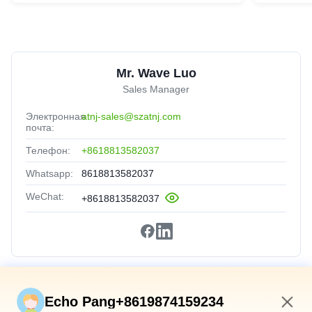
Mr. Wave Luo
Sales Manager
Электронная
atnj-sales@szatnj.com
почта:
Телефон:
+8618813582037
Whatsapp:
8618813582037
WeChat:
+8618813582037
Быстрые Связи
Echo Pang+8619874159234