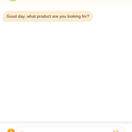
Домой
2:30 AM
Продукты
Good day, what product are you looking for?
О Нас
Экскурсия По Заводу
Контроль Качества
Свяжитесь С Нами
Новости
Случаи
Shenzhen Atnj Communication Technology Co., Ltd.
00-86-18813582037
atnj-sales@szatnj.com
Следуйте За Нами.
© 2026 Shenzhen Atnj Communication Technology Co., Ltd.. All Rights