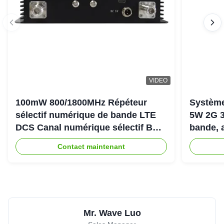
VIDEO
100mW 800/1800MHz Répéteur
Système
sélectif numérique de bande LTE
5W 2G 3
DCS Canal numérique sélectif Bda
bande, 
Pico Répéteur
900+18
Contact maintenant
Mr. Wave Luo