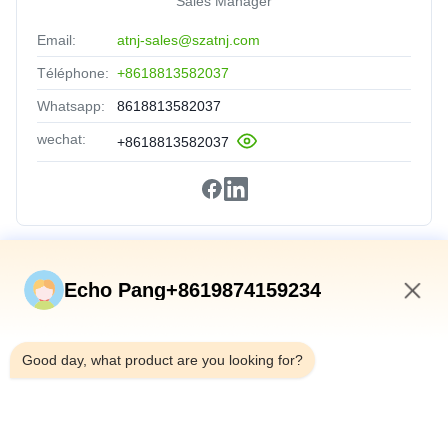
Sales Manager
Email:
atnj-sales@szatnj.com
Téléphone:
+8618813582037
Whatsapp:
8618813582037
wechat:
+8618813582037
Liens Rapides
Echo Pang+8619874159234
Accueil
4:12 PM
Produits
Good day, what product are you looking for?
À Propos De Nous
Visite De L'usine
Contrôle Qualité
Contactez-Nous