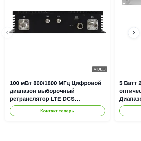
VIDEO
100 мВт 800/1800 МГц Цифровой
5 Ватт
диапазон выборочный
оптиче
ретранслятор LTE DCS
Диапаз
Цифровой канал выборочный
900+18
Контакт теперь
Bda Пико ретранслятор
DAS Re