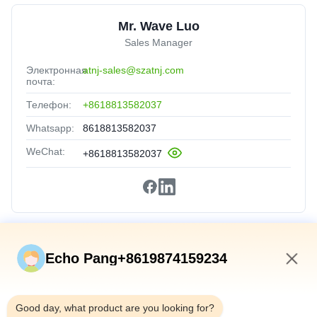
Mr. Wave Luo
Sales Manager
Электронная
atnj-sales@szatnj.com
почта:
Телефон:
+8618813582037
Whatsapp:
8618813582037
WeChat:
+8618813582037
Быстрые Связи
Echo Pang+8619874159234
Домой
10:31 AM
Продукты
Good day, what product are you looking for?
О Нас