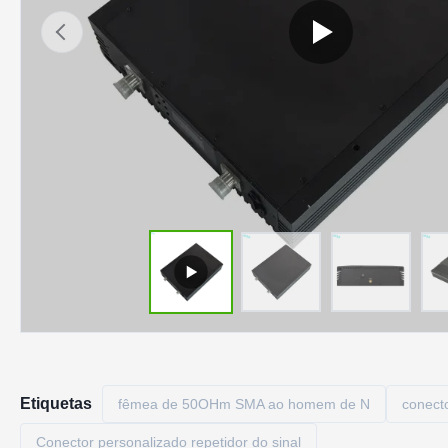
Etiquetas
fêmea de 50OHm SMA ao homem de N
conect
Conector personalizado repetidor do sinal