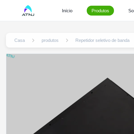
Início
Produtos
So
Casa
produtos
Repetidor seletivo de banda