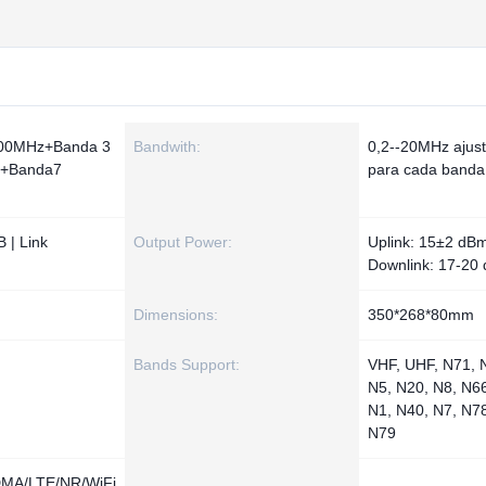
00MHz+Banda 3
Bandwith:
0,2--20MHz ajust
+Banda7
para cada banda
 | Link
Output Power:
Uplink: 15±2 dBm
Downlink: 17-20
Dimensions:
350*268*80mm
Bands Support:
VHF, UHF, N71, 
N5, N20, N8, N66
N1, N40, N7, N7
N79
A/LTE/NR/WiFi