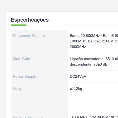
Especificações
Frequency Support:
Banda20 800MHz+ Band8 9
1800MHz+Banda1 2100MHz
2600MHz
Max. Gain:
Ligação ascendente: 65±3 dB
descendente: 70±3 dB
Power Supply:
DC24V5A
Weight:
≦ 12kg
Network Protocols:
TETRA/P25/DMR/GSM/WCDM