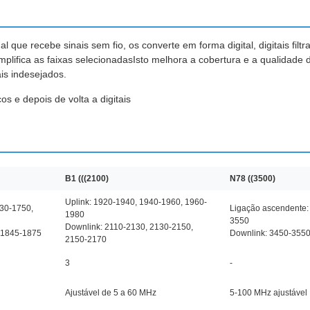
l que recebe sinais sem fio, os converte em forma digital, digitais filtr
plifica as faixas selecionadasIsto melhora a cobertura e a qualidade d
is indesejados.
os e depois de volta a digitais
B1 (((2100)
N78 ((3500)
Uplink: 1920-1940, 1940-1960, 1960-
730-1750,
Ligação ascendente:
1980
3550
Downlink: 2110-2130, 2130-2150,
 1845-1875
Downlink: 3450-355
2150-2170
3
-
Ajustável de 5 a 60 MHz
5-100 MHz ajustável