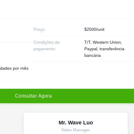
Preço:
$2500/unit
Condições de
T/T, Western Union,
pagamento:
Paypal, transferência
bancária
idades por mês
C
o
n
s
u
l
t
a
r
A
g
o
r
a
Mr. Wave Luo
Sales Manager