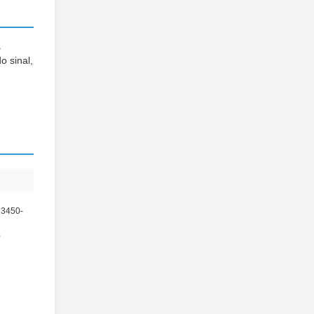
a
o sinal,
 3450-
0