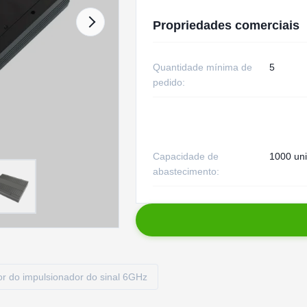
Propriedades comerciais
Quantidade mínima de
5
pedido:
Capacidade de
1000 un
abastecimento:
or do impulsionador do sinal 6GHz