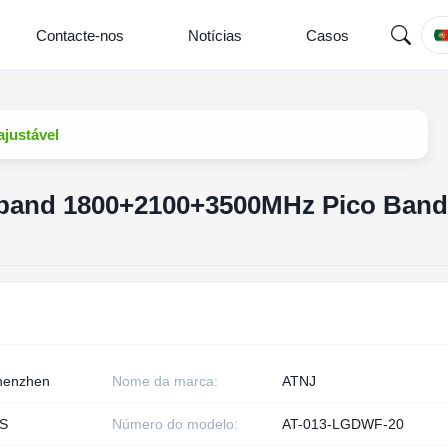
Contacte-nos
Notícias
Casos
ajustável
ri band 1800+2100+3500MHz Pico Band
henzhen
Nome da marca:
ATNJ
S
Número do modelo:
AT-013-LGDWF-20