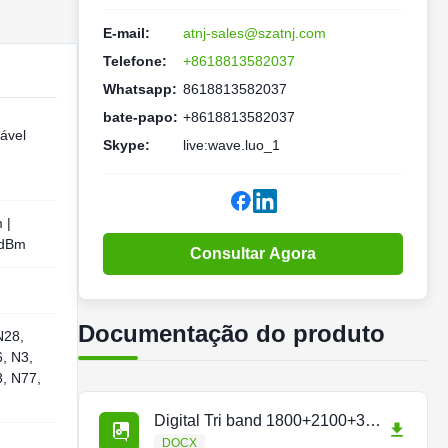
E-mail:
atnj-sales@szatnj.com
Telefone:
+8618813582037
Whatsapp:
8618813582037
bate-papo:
+8618813582037
ável
Skype:
live:wave.luo_1
 |
 dBm
Consultar Agora
Documentação do produto
N28,
, N3,
8, N77,
Digital Tri band 1800+2100+3500MHz Pico band adjustable repeater.docx
DOCX