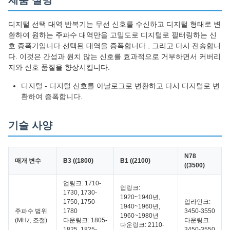
제품 설명
디지털 선택 대역 반복기는 무선 신호를 수신하고 디지털 형태로 변
환하여 원하는 주파수 대역만을 고밀도로 디지털로 필터링하는 신
호 증폭기입니다.선택된 대역을 증폭합니다., 그리고 다시 전송합니
다. 이것은 간섭과 원치 않는 신호를 효과적으로 거부하면서 커버리
지와 신호 품질을 향상시킵니다.
디지털 - 디지털 신호를 아날로그로 변환하고 다시 디지털로 변
환하여 증폭합니다.
기술 사양
N78
매개 변수
B3 ((1800)
B1 ((2100)
((3500)
업링크: 1710-
업링크:
1730, 1730-
1920~1940년,
1750, 1750-
업라인크:
1940~1960년,
주파수 범위
1780
3450-3550
1960~1980년
(MHz, 조절)
다운링크: 1805-
다운링크:
다운링크: 2110-
1825, 1825-
3450-3550