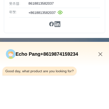
왓츠앱:
8618813582037
위챗:
+8618813582037
빠른 연결
Echo Pang+8619874159234
집
제품
12:35 AM
우리 에 관한 것
Good day, what product are you looking for?
공장 투어
품질 관리
문의하기
뉴스
사건