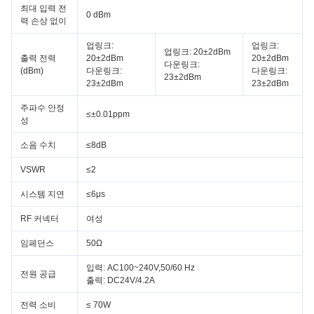
최대 입력 전
0 dBm
력 손상 없이
업링크:
업링크:
업링크: 20±2dBm
출력 전력
20±2dBm
20±2dBm
다운링크:
(dBm)
다운링크:
다운링크:
23±2dBm
23±2dBm
23±2dBm
주파수 안정
≤±0.01ppm
성
소음 수치
≤8dB
VSWR
≤2
시스템 지연
≤6μs
RF 커넥터
여성
임페던스
50Ω
입력: AC100~240V,50/60 Hz
전원 공급
출력: DC24V/4.2A
전력 소비
≤ 70W