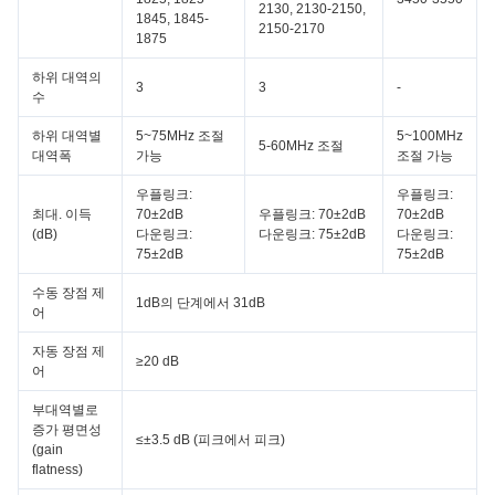
2130, 2130-2150,
1845, 1845-
2150-2170
1875
하위 대역의
3
3
-
수
하위 대역별
5~75MHz 조절
5~100MHz
5-60MHz 조절
대역폭
가능
조절 가능
우플링크:
우플링크:
최대. 이득
70±2dB
우플링크: 70±2dB
70±2dB
(dB)
다운링크:
다운링크: 75±2dB
다운링크:
75±2dB
75±2dB
수동 장점 제
1dB의 단계에서 31dB
어
자동 장점 제
≥20 dB
어
부대역별로
증가 평면성
≤±3.5 dB (피크에서 피크)
(gain
flatness)