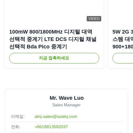
Because I live in a remote valley the local signal is very
weak and the nearest tower is 20Km away. The ATNJ
VIDEO
product has been excellent and delivers a stronger signal
than two other well known products that I have tried. I am
100mW 800/1800MHz 디지털 대역
5W 2G 
very effetively using two indoor antennas to cover down
선택적 중계기 LTE DCS 디지털 채널
스템 대
and upstairs The design is neat and effective and the
선택적 Bda Pico 중계기
900+18
instructions well describe how to instal and best practice. I
복기
지금 접촉하세요
can recommend this product with no hesitation.
Priyanshu Agarwal
★★★★★
★★★★★
P
Malta
Jul 4.2025
Good quality item and great customer service to help
Mr. Wave Luo
resolve issues
Sales Manager
이메일:
atnj-sales@szatnj.com
전화:
+8618813582037