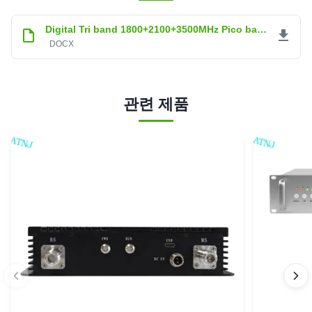
스타 5명
100%
별 4개
0
Digital Tri band 1800+2100+3500MHz Pico band adjustable repeater.docx
3 별
0
DOCX
별 2개
0
별 1개
0
David Goden
관련 제품
★★★★★
★★★★★
D
Belgium
Nov 6.2025
Installation was much simpler than expected! Following
the manual step by step, I managed it myself, and the
signal was immediately full, it felt so rewarding
Benn Vincent Brown
★★★★★
★★★★★
B
Germany
Aug 14.2025
To deal with ATNJ has been a pleasure because of the
clever and special attention from Emma to assist me when
our local post office neglected to make the delivery, Emma
had better local information than me here in Australia.