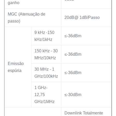
ganho
MGC (Atenuação de
20dB@ 1dB/Passo
passo)
9 kHz -150
≤-36dBm
kHz/1kHz
150 kHz - 30
≤-36dBm
MHz/10kHz
Emissão
30 MHz - 1
espúria
≤-36dBm
GHz/100kHz
1 GHz-
12,75
≤-30dBm
GHz/1MHz
Downlink Totalmente