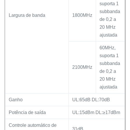
suporta 1
subbanda
Largura de banda
1800MHz
de 0,2 a
20 MHz
ajustada
60MHz,
suporta 1
subbanda
2100MHz
de 0,2 a
20 MHz
ajustada
Ganho
UL:65dB DL:70dB
Potência de saída
UL:15dBm DL:≥17dBm
Controle automático de
31dB