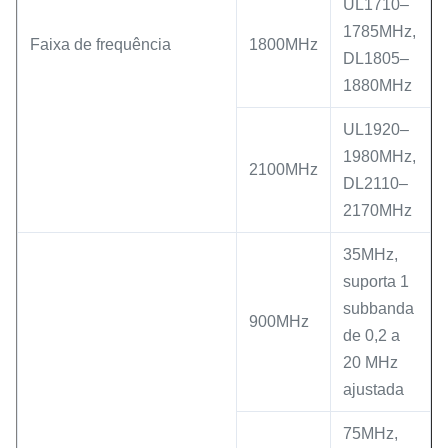
UL1710–
1785MHz,
Faixa de frequência
1800MHz
DL1805–
1880MHz
UL1920–
1980MHz,
2100MHz
DL2110–
2170MHz
35MHz,
suporta 1
subbanda
900MHz
de 0,2 a
20 MHz
ajustada
75MHz,