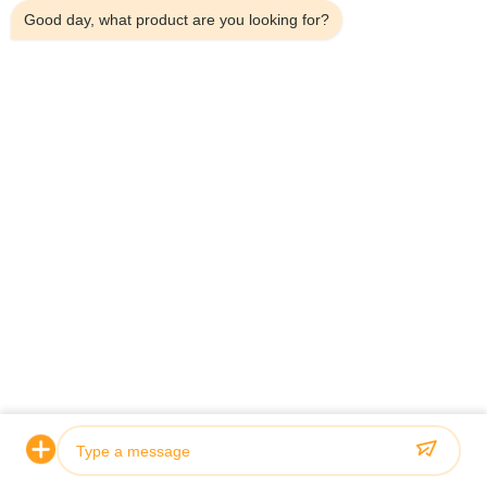
Good day, what product are you looking for?
bate-papo:
+8618813582037
Relações Rápidas
Início
Produtos
Sobre Nós
Visita À Fábrica
Controle De Qualidade
Contacte-Nos
Notícias
Casos
Shenzhen Atnj Communication Technology Co., Ltd.