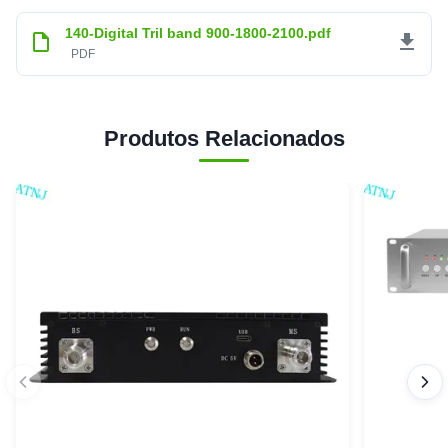
de 5
140-Digital Tril band 900-1800-2100.pdf
100%
estrelas
PDF
4
0
estrelas
3
0
estrelas
2
0
estrelas
Produtos Relacionados
1 estrela
0
seungwoo jung
★★★★★
★★★★★
S
Finland
Oct 8.2025
빠른 배송..신속한 소통 .요구사항에 대한 빠른 회신
Abram Neufeld
★★★★★
★★★★★
A
France
Sep 18.2025
c’est une bonne qualité
Abdul Sattar
★★★★★
★★★★★