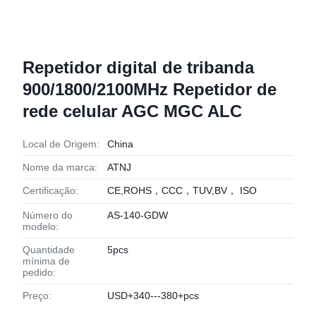
Repetidor digital de tribanda
900/1800/2100MHz Repetidor de
rede celular AGC MGC ALC
Local de Origem:
China
Nome da marca:
ATNJ
Certificação:
CE,ROHS，CCC，TUV,BV， ISO
Número do
AS-140-GDW
modelo:
Quantidade
5pcs
mínima de
pedido:
Preço:
USD+340---380+pcs