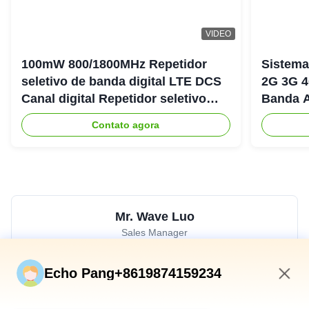
A
Norway
Jun 22.2025
Livraison dans un délai acceptable par voie aérienne.
VIDEO
Qualité : j'attends d'installer totalement l'appareil.
100mW 800/1800MHz Repetidor
Sistema
seletivo de banda digital LTE DCS
2G 3G 4
Canal digital Repetidor seletivo
Banda A
Bda Pico
900+18
Contato agora
Mr. Wave Luo
Sales Manager
E-mail:
atnj-sales@szatnj.com
Echo Pang+8619874159234
Telefone:
+8618813582037
3:13 AM
Whatsapp:
8618813582037