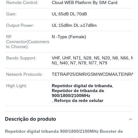
Remote Control:
Cloud WEB Platform By SIM Card
Gain:
UL:65dB DL:70dB
Output Power:
UL:15dBm DL:≥17dBm
RF
N -Type (Female)
Connector(Customers
to Choose):
Bands Support:
VHF, UHF, N71, N28, N5, N20, N8, N66, N3,
N1, N40, N7, N78, N77, N79
Network Protocols:
TETRA/P25/DMR/GSM/WCDMA/LTE/NR/Wi
High Light:
Repetidor digital de tribanda
,
Repetidor de tribanda de
900/1800/2100MHz
,
Reforço da rede celular
Descrição do produto
Repetidor digital tribanda 900/1800/2100MHz Booster de