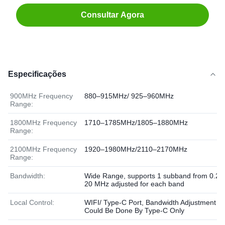
Consultar Agora
Especificações
900MHz Frequency
880–915MHz/ 925–960MHz
Range:
1800MHz Frequency
1710–1785MHz/1805–1880MHz
Range:
2100MHz Frequency
1920–1980MHz/2110–2170MHz
Range:
Bandwidth:
Wide Range, supports 1 subband from 0.2 t
20 MHz adjusted for each band
Local Control:
WIFI/ Type-C Port, Bandwidth Adjustment
Could Be Done By Type-C Only