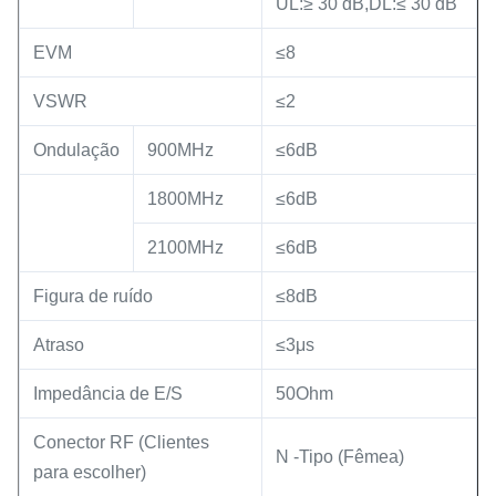
UL:≥ 30 dB,DL:≤ 30 dB
EVM
≤8
VSWR
≤2
Ondulação
900MHz
≤6dB
1800MHz
≤6dB
2100MHz
≤6dB
Figura de ruído
≤8dB
Atraso
≤3μs
Impedância de E/S
50Ohm
Conector RF (Clientes
N -Tipo (Fêmea)
para escolher)