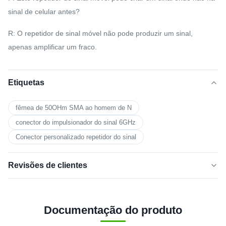
sinal de celular antes?
R: O repetidor de sinal móvel não pode produzir um sinal,
apenas amplificar um fraco.
Etiquetas
fêmea de 50OHm SMA ao homem de N
conector do impulsionador do sinal 6GHz
Conector personalizado repetidor do sinal
Revisões de clientes
5.0
★★★★★
★★★★★
Documentação do produto
Com base em 50 avaliações recentes