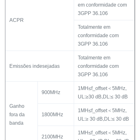
em conformidade com
3GPP 36.106
ACPR
Totalmente em
conformidade com
3GPP 36.106
Totalmente em
Emissões indesejadas
conformidade com
3GPP 36.106
1MH≤f_offset＜5MHz,
900MHz
UL:≥30 dB,DL:≤ 30 dB
Ganho
1MH≤f_offset＜5MHz,
fora da
1800MHz
UL:≥ 30 dB,DL:≤ 30 dB
banda
1MH≤f_offset＜5MHz,
2100MHz