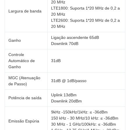
20 MHz
LTE1800: Suporta 1*20 MHz de 0,2 a
Largura de banda
20 MHz
LTE2600: Suporta 1*20 MHz de 0,2 a
20 MHz
Ligação ascendente 65dB
Ganho
Downlink 70dB
Controle
Automático de
31dB
Ganho
MGC (Atenuação
31dB @ 1dB/passo
de Passo)
Uplink 13dBm
Potência de saída
Downlink 20dBm
9kHz -150kHz/1kHz: ≤ -36dBm
150 kHz - 30 MHz/10 kHz: ≤ -36dBm
Emissão Espúria
30 MHz - 1 GHz/100kHz: ≤ -36dBm