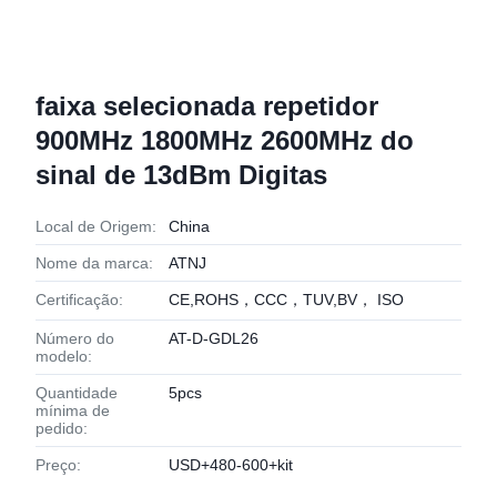
faixa selecionada repetidor
900MHz 1800MHz 2600MHz do
sinal de 13dBm Digitas
Local de Origem:
China
Nome da marca:
ATNJ
Certificação:
CE,ROHS，CCC，TUV,BV， ISO
Número do
AT-D-GDL26
modelo:
Quantidade
5pcs
mínima de
pedido:
Preço:
USD+480-600+kit