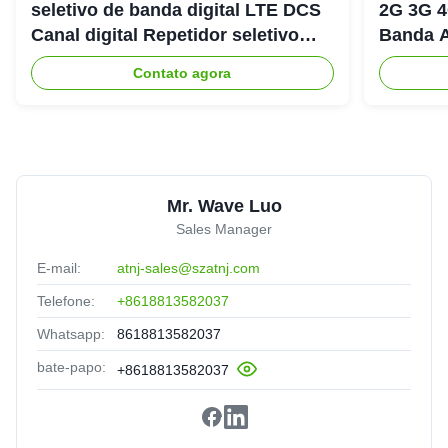
seletivo de banda digital LTE DCS
2G 3G 4
Canal digital Repetidor seletivo
Banda A
Bda Pico
900+18
Contato agora
Mr. Wave Luo
Sales Manager
E-mail:
atnj-sales@szatnj.com
Telefone:
+8618813582037
Whatsapp:
8618813582037
bate-papo:
+8618813582037