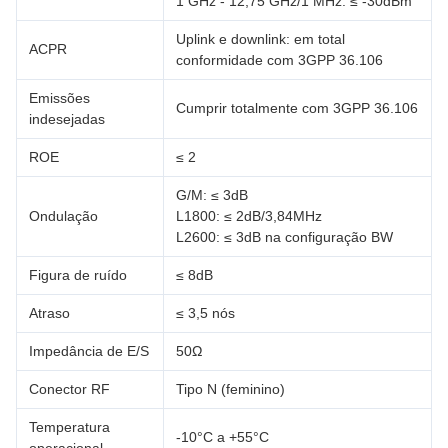
1 GHz - 12,75 GHz/1 MHz: ≤ -30dBm
Uplink e downlink: em total
ACPR
conformidade com 3GPP 36.106
Emissões
Cumprir totalmente com 3GPP 36.106
indesejadas
ROE
≤ 2
G/M: ≤ 3dB
Ondulação
L1800: ≤ 2dB/3,84MHz
L2600: ≤ 3dB na configuração BW
Figura de ruído
≤ 8dB
Atraso
≤ 3,5 nós
Impedância de E/S
50Ω
Conector RF
Tipo N (feminino)
Temperatura
-10°C a +55°C