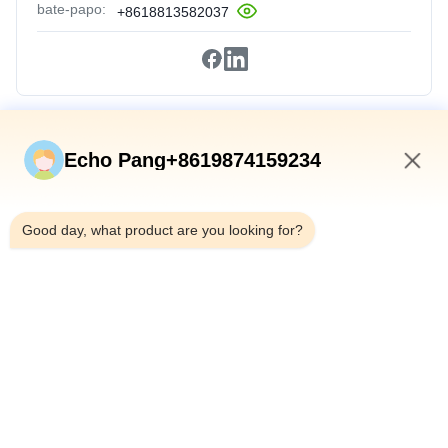
bate-papo:
+8618813582037
Relações Rápidas
Echo Pang+8619874159234
Início
2:22 PM
Produtos
Good day, what product are you looking for?
Sobre Nós
Visita À Fábrica
Controle De Qualidade
Contacte-Nos
Notícias
Casos
Shenzhen Atnj Communication Technology Co., Ltd.