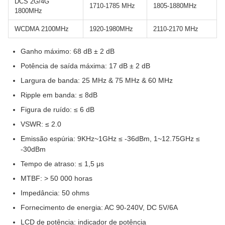
DCS 2G/4G
1710-1785 MHz
1805-1880MHz
1800MHz
WCDMA 2100MHz
1920-1980MHz
2110-2170 MHz
Ganho máximo: 68 dB ± 2 dB
Potência de saída máxima: 17 dB ± 2 dB
Largura de banda: 25 MHz & 75 MHz & 60 MHz
Ripple em banda: ≤ 8dB
Figura de ruído: ≤ 6 dB
VSWR: ≤ 2.0
Emissão espúria: 9KHz~1GHz ≤ -36dBm, 1~12.75GHz ≤
-30dBm
Tempo de atraso: ≤ 1,5 μs
MTBF: > 50 000 horas
Impedância: 50 ohms
Fornecimento de energia: AC 90-240V, DC 5V/6A
LCD de potência: indicador de potência