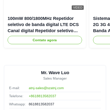
VIDEO
100mW 800/1800MHz Repetidor
Sistema
seletivo de banda digital LTE DCS
2G 3G 4
Canal digital Repetidor seletivo
Banda A
Bda Pico
900+18
Contato agora
Mr. Wave Luo
Sales Manager
E-mail:
atnj-sales@szatnj.com
Telefone:
+8618813582037
Whatsapp:
8618813582037