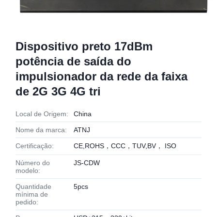
Dispositivo preto 17dBm
potência de saída do
impulsionador da rede da faixa
de 2G 3G 4G tri
Local de Origem:
China
Nome da marca:
ATNJ
Certificação:
CE,ROHS，CCC，TUV,BV， ISO
Número do
JS-CDW
modelo:
Quantidade
5pcs
mínima de
pedido: