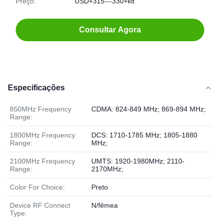
Preço:
USD+315---330+kit
Consultar Agora
Especificações
850MHz Frequency
CDMA: 824-849 MHz; 869-894 MHz;
Range:
1800MHz Frequency
DCS: 1710-1785 MHz; 1805-1880
Range:
MHz;
2100MHz Frequency
UMTS: 1920-1980MHz; 2110-
Range:
2170MHz;
Color For Choice:
Preto
Device RF Connect
N/fêmea
Type: