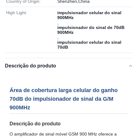
Country of Origin:
Shenzhen,China
High Light:
impulsionador celular do sinal
900MHz
,
impulsionador do sinal de 70dB
900MHz
,
impulsionador celular do sinal
70dB
Descrição do produto
Área de cobertura larga celular do ganho
70dB do impulsionador de sinal da G/M
900MHz
Descrição do produto
O amplificador de sinal móvel GSM 900 MHz oferece a