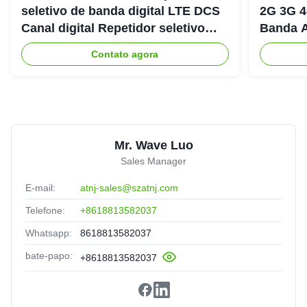
seletivo de banda digital LTE DCS
2G 3G 4
Canal digital Repetidor seletivo
Banda A
Bda Pico
900+18
Contato agora
Mr. Wave Luo
Sales Manager
E-mail:
atnj-sales@szatnj.com
Telefone:
+8618813582037
Whatsapp:
8618813582037
bate-papo:
+8618813582037