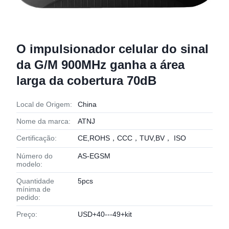
O impulsionador celular do sinal
da G/M 900MHz ganha a área
larga da cobertura 70dB
Local de Origem:
China
Nome da marca:
ATNJ
Certificação:
CE,ROHS，CCC，TUV,BV， ISO
Número do
AS-EGSM
modelo:
Quantidade
5pcs
mínima de
pedido:
Preço:
USD+40---49+kit