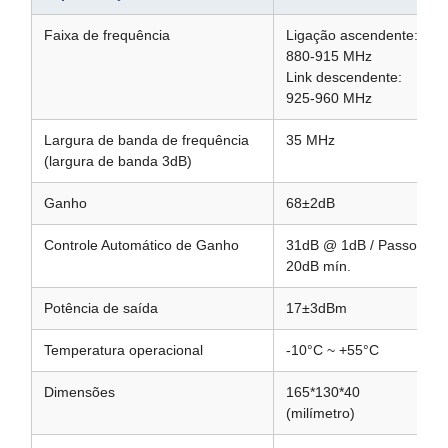
Faixa de frequência
Ligação ascendente:
880-915 MHz
Link descendente:
925-960 MHz
Largura de banda de frequência
35 MHz
(largura de banda 3dB)
Ganho
68±2dB
Controle Automático de Ganho
31dB @ 1dB / Passo
20dB mín.
Potência de saída
17±3dBm
Temperatura operacional
-10°C ~ +55°C
Dimensões
165*130*40
(milímetro)