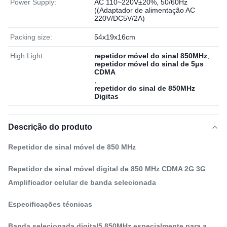
Power Supply:
AC 110~220V±20%, 50/60Hz
((Adaptador de alimentação AC
220V/DC5V/2A)
Packing size:
54x19x16cm
High Light:
repetidor móvel do sinal 850MHz
,
repetidor móvel do sinal de 5μs
CDMA
,
repetidor do sinal de 850MHz
Digitas
Descrição do produto
Repetidor de sinal móvel de 850 MHz
Repetidor de sinal móvel digital de 850 MHz CDMA 2G 3G
Amplificador celular de banda selecionada
Especificações técnicas
Banda selecionada digital5 850MHz especialmente para a