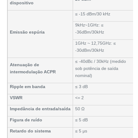
dispositivo
≤ -15 dBm/30 kHz
9kHz~1GHz: ≤
Emissão espúria
-36dBm/30kHz
1GHz ~ 12,75GHz: ≤
-30dBm/30kHz
≤ -40dBc / 30kHz (medido
Atenuação de
sob potência de saída
intermodulação ACPR
nominal)
Ripple em banda
≤ 3 dB
VSWR
<= 2
Impedância de entrada/saída
50 Ω
Figura de ruído
≤ 5 dB
Retardo do sistema
≤ 5 μs