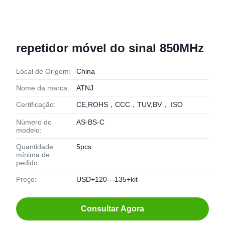
repetidor móvel do sinal 850MHz
Local de Origem:
China
Nome da marca:
ATNJ
Certificação:
CE,ROHS，CCC，TUV,BV， ISO
Número do
AS-BS-C
modelo:
Quantidade
5pcs
mínima de
pedido:
Preço:
USD+120---135+kit
Consultar Agora