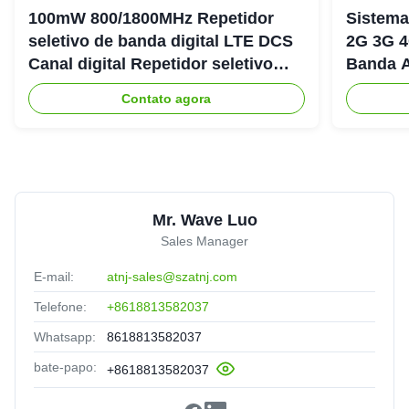
100mW 800/1800MHz Repetidor
Sistema
seletivo de banda digital LTE DCS
2G 3G 4
Canal digital Repetidor seletivo
Banda A
Bda Pico
900+18
Contato agora
Mr. Wave Luo
Sales Manager
E-mail:
atnj-sales@szatnj.com
Telefone:
+8618813582037
Whatsapp:
8618813582037
bate-papo:
+8618813582037