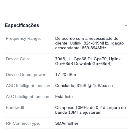
Especificações
Frequency Range:
De acordo com a necessidade do
cliente, Uplink: 824-849MHz, ligação
descendente: 869-894MHz
Device Gain:
70dB, UL Gp≥68 DL Gp≥70, Uplink
Gp≥68dB Downlink Gp≥68dB,
Device Output power:
17-20 dBm
AGC Intelligent function:
Concluído, 31dB @ 1dB/passo
ALC Intelligent function:
Está feito.
Bandwidth:
Os apoios 10MHz de 0,2 à largura de
banda 10MHz ajustaram
RF Connect Type:
SMA/mulher