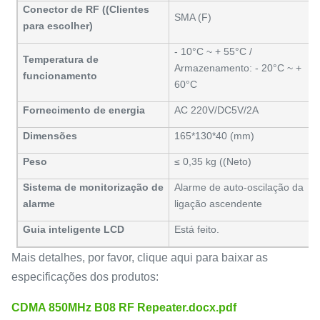
Conector de RF ((Clientes
SMA (F)
para escolher)
- 10°C ~ + 55°C /
Temperatura de
Armazenamento: - 20°C ~ +
funcionamento
60°C
Fornecimento de energia
AC 220V/DC5V/2A
Dimensões
165*130*40 (mm)
Peso
≤ 0,35 kg ((Neto)
Sistema de monitorização de
Alarme de auto-oscilação da
alarme
ligação ascendente
Guia inteligente LCD
Está feito.
Mais detalhes, por favor, clique aqui para baixar as
especificações dos produtos:
CDMA 850MHz B08 RF Repeater.docx.pdf