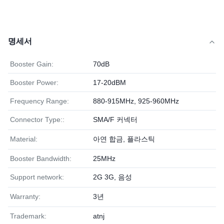
명세서
Booster Gain:
70dB
Booster Power:
17-20dBM
Frequency Range:
880-915MHz, 925-960MHz
Connector Type::
SMA/F 커넥터
Material:
아연 합금, 플라스틱
Booster Bandwidth:
25MHz
Support network:
2G 3G, 음성
Warranty:
3년
Trademark:
atnj