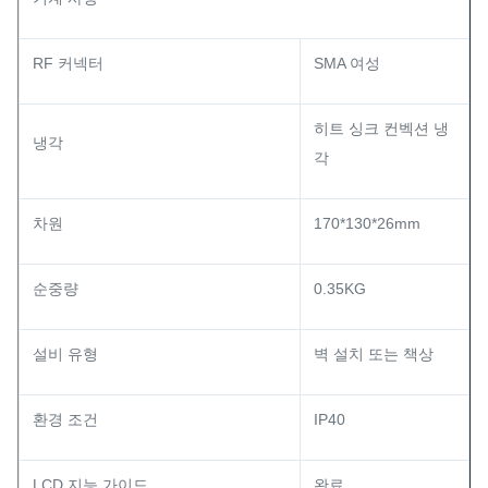
RF 커넥터
SMA 여성
히트 싱크 컨벡션 냉
냉각
각
차원
170*130*26mm
순중량
0.35KG
설비 유형
벽 설치 또는 책상
환경 조건
IP40
LCD 지능 가이드
완료