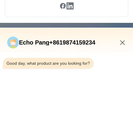
빠른 연결
Echo Pang+8619874159234
집
제품
6:34 PM
우리 에 관한 것
Good day, what product are you looking for?
공장 투어
품질 관리
문의하기
뉴스
사건
Shenzhen Atnj Communication Technology Co., Ltd.
00-86-18813582037