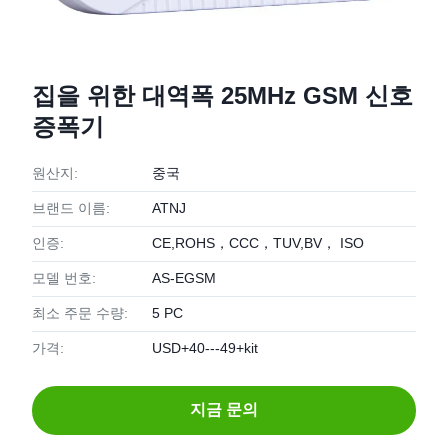
집을 위한 대역폭 25MHz GSM 신호
증폭기
원산지:
중국
브랜드 이름:
ATNJ
인증:
CE,ROHS，CCC，TUV,BV， ISO
모델 번호:
AS-EGSM
최소 주문 수량:
5 PC
가격:
USD+40---49+kit
지금 문의