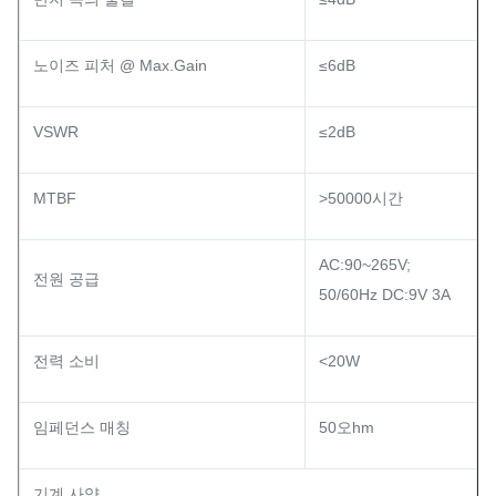
노이즈 피처 @ Max.Gain
≤6dB
VSWR
≤2dB
MTBF
>50000시간
AC:90~265V;
전원 공급
50/60Hz DC:9V 3A
전력 소비
<20W
임페던스 매칭
50오hm
기계 사양