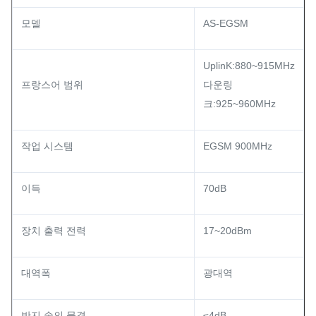
모델
AS-EGSM
UplinK:880~915MHz
프랑스어 범위
다운링
크:925~960MHz
작업 시스템
EGSM 900MHz
이득
70dB
장치 출력 전력
17~20dBm
대역폭
광대역
반지 속의 물결
≤4dB