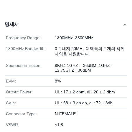
명세서
Frequency Range:
1800MHz+3500MHz
1800MHz Bandwidth:
0.2 내지 20MHz 대역폭의 2 개의 하위
대역을 지원합니다
Spurious Emission:
9KHZ-1GHZ : -36dBM, 1GHZ-
12.75GHZ : 30dBM
EVM:
8%
Output Power:
UL : 17 ± 2 dbm, dl : 20 ± 2 dbm
Gain:
UL : 68 ± 3 db db, dl : 72 ± 3db
Connector Type:
N-FEMALE
VSWR:
≤1.8