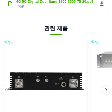
별 4개
0
4G 5G Digital Dual Band 1800-3500-75-20.pdf
3 별
0
PDF
별 2개
0
별 1개
0
MILTON HIDALGO
관련 제품
★★★★★
★★★★★
M
Croatia (local name: Hrvatska)
Oct 21.2025
Shipment arranged in time,and the repeater working well.
Harrison Mmari
★★★★★
★★★★★
H
Greece
Aug 5.2025
All ATNJ products are very well made at a reasonable
price. Our clients are delighted with their products and their
service and attention is phenomenal. Really recommend
them
Abdul Sattar
★★★★★
★★★★★
A
Norway
Jun 22.2025