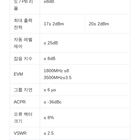
도 / PB 리
≤8dB
플
최대 출력
17± 2dBm
20± 2dBm
전력
자동 레벨
≥ 25dB
제어
잡음 지수
≤ 8dB
1800MHz ≤8
EVM
3500MHz≤3.5
그룹 지연
≤ 6 µs
ACPR
≤ -36dBc
오류 벡터
≤ 8%
크기
VSWR
≤ 2.5