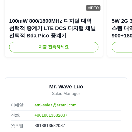
VIDEO
Livraison dans un délai acceptable par voie aérienne.
Qualité : j'attends d'installer totalement l'appareil.
100mW 800/1800MHz 디지털 대역
5W 2G 
선택적 중계기 LTE DCS 디지털 채널
스템 대
선택적 Bda Pico 중계기
900+18
복기
지금 접촉하세요
Mr. Wave Luo
Sales Manager
이메일:
atnj-sales@szatnj.com
전화:
+8618813582037
왓츠앱:
8618813582037