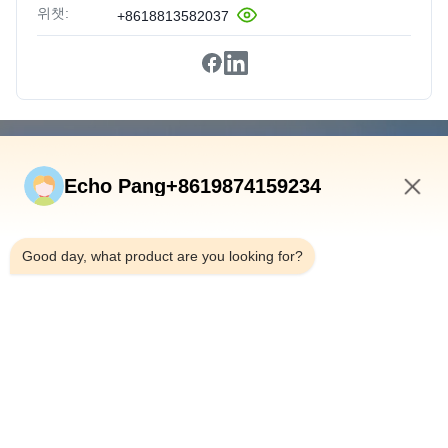
위챗:
+8618813582037
빠른 연결
Echo Pang+8619874159234
집
제품
8:53 AM
우리 에 관한 것
Good day, what product are you looking for?
공장 투어
품질 관리
문의하기
뉴스
사건
Shenzhen Atnj Communication Technology Co., Ltd.