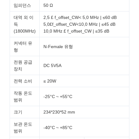
임피던스
50 Ω
대역 외 이
2,5 £ f_offset_CW< 5,0 MHz | ≤60 dB
득
5,0£f_offset_CW<10,0 MHz | ≤45 dB
(1800MHz)
10,0 MHz £ f_offset_CW | ≤35 dB
커넥터 유
N-Female 유형
형
전원 공급
DC 5V5A
장치
전력 소비
≤ 20W
작동 온도
-25°C ~ +55°C
범위
크기
234*230*52 mm
보관 온도
-40°C ~ +85°C
범위