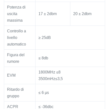
Potenza di
uscita
17 ± 2dbm
20 ± 2dbm
massima
Controllo a
livello
≥ 25dB
automatico
Figura del
≤ 8db
rumore
1800MHz ≤8
EVM
3500mHz≤3,5
Ritardo di
≤ 6 µs
gruppo
ACPR
≤ -36dbc