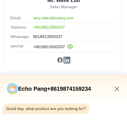
Mr. Wave Luo
Sales Manager
Email:
atnj-sales@szatnj.com
Telefono:
+8618813582037
Whatsapp:
8618813582037
wechat:
+8618813582037
Collegamenti Rapidi
Echo Pang+8619874159234
Casa
4:11 PM
Prodotti
Good day, what product are you looking for?
Su Di Noi
Visita Alla Fabbrica
Controllo Qualità