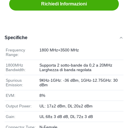
Richiedi Informazioni
Specifiche
Frequency
1800 MHz+3500 MHz
Range:
1800MHz
Supporta 2 sotto-bande da 0,2 a 20MHz
Bandwidth:
Larghezza di banda regolata
Spurious
9KHz-1GHz: -36 dBm, 1GHz-12.75GHz: 30
Emission:
dBm
EVM:
8%
Output Power:
UL: 17±2 dBm, DL:20±2 dBm
Gain:
UL:68± 3 dB dB, DL:72± 3 dB
Connector Type:
N-Female