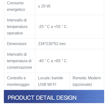
Consumo
≤ 20 W.
energetico
Intervallo di
temperatura
-25 ° C a +55 ° C.
operativo
Dimensioni
234*230*52 mm
Intervallo di
temperatura di
-40 ° C a +85 ° C.
conservazione
Controllo e
Locale: tramite
Remoto: Modem
monitoraggio
USB WI FI
(opzionale)