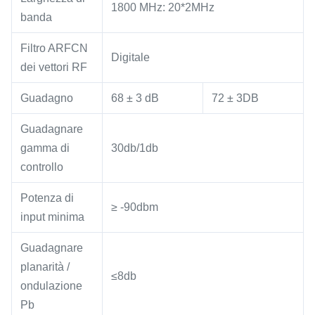
1800 MHz: 20*2MHz
banda
Filtro ARFCN
Digitale
dei vettori RF
Guadagno
68 ± 3 dB
72 ± 3DB
Guadagnare
gamma di
30db/1db
controllo
Potenza di
≥ -90dbm
input minima
Guadagnare
planarità /
≤8db
ondulazione
Pb