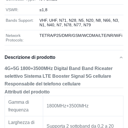
VSWR:
≤1,8
Bands Support:
VHF, UHF, N71, N28, N5, N20, N8, N66, N3,
N1, N40, N7, N78, N77, N79
Network
TETRA/P25/DMR/GSM/WCDMA/LTE/NR/WiFi
Protocols:
Descrizione di prodotto
4G+5G 1800+3500MHz Digital Band Band Riceater
selettivo Sistema LTE Booster Signal 5G cellulare
Responsabile del telefono cellulare
Attributi del prodotto
Gamma di
1800MHz+3500MHz
frequenza
Larghezza di
Supporta 2 sottoband da 0,2 a 20