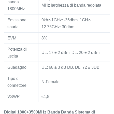
banda
MHz larghezza di banda regolata
1800MHz
Emissione
9khz-1GHz: -36dbm, 1GHz-
spuria
12.75GHz: 30dbm
EVM
8%
Potenza di
UL: 17 ± 2 dBm, DL: 20 ± 2 dBm
uscita
Guadagno
UL: 68 ± 3 dB DB, DL: 72 ± 3DB
Tipo di
N-Female
connettore
VSWR
≤1,8
Digital 1800+3500MHz Banda Banda Sistema di