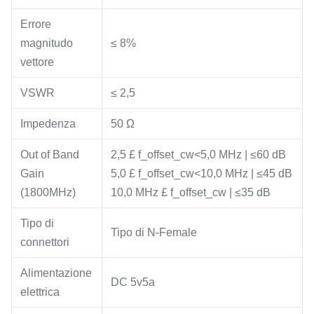
Errore
magnitudo
≤ 8%
vettore
VSWR
≤ 2,5
Impedenza
50 Ω
Out of Band
2,5 £ f_offset_cw<5,0 MHz | ≤60 dB
Gain
5,0 £ f_offset_cw<10,0 MHz | ≤45 dB
(1800MHz)
10,0 MHz £ f_offset_cw | ≤35 dB
Tipo di
Tipo di N-Female
connettori
Alimentazione
DC 5v5a
elettrica